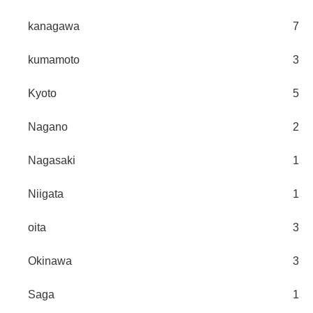
kanagawa
7
kumamoto
3
Kyoto
5
Nagano
2
Nagasaki
1
Niigata
1
oita
3
Okinawa
3
Saga
1