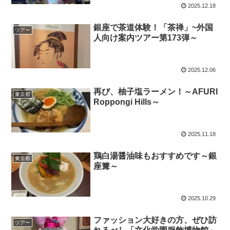
2025.12.18
銀座で茶道体験！「茶禅」~外国
ツアー
人向け案内ツアー第173弾～
2025.12.06
再び、柚子塩ラーメン！～AFURI
東京都
Roppongi Hills～
2025.11.18
鶏白湯醤油味もおすすめです～銀
東京都
座篝～
2025.10.29
ファッション大好きの方、ぜひ訪
ツアー