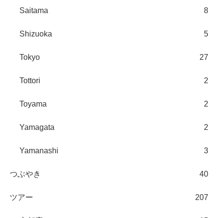
Saitama
8
Shizuoka
5
Tokyo
27
Tottori
2
Toyama
2
Yamagata
2
Yamanashi
3
つぶやき
40
ツアー
207