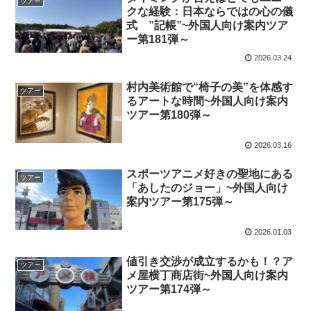
ツアー
クな経験：日本ならではの心の儀
式 ”記帳”~外国人向け案内ツア
ー第181弾～
2026.03.24
村内美術館で“椅子の美”を体感す
ツアー
るアートな時間~外国人向け案内
ツアー第180弾～
2026.03.16
スポーツアニメ好きの聖地にある
ツアー
「あしたのジョー」~外国人向け
案内ツアー第175弾～
2026.01.03
値引き交渉が成立するかも！？ア
ツアー
メ屋横丁商店街~外国人向け案内
ツアー第174弾～