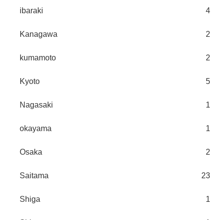
ibaraki
4
Kanagawa
2
kumamoto
2
Kyoto
5
Nagasaki
1
okayama
1
Osaka
2
Saitama
23
Shiga
1