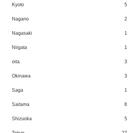
Kyoto
5
Nagano
2
Nagasaki
1
Niigata
1
oita
3
Okinawa
3
Saga
1
Saitama
8
Shizuoka
5
Tokyo
27