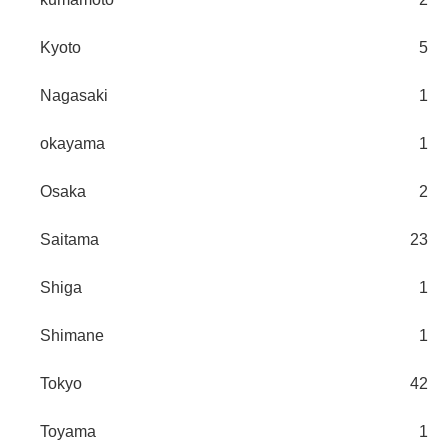
Kyoto
5
Nagasaki
1
okayama
1
Osaka
2
Saitama
23
Shiga
1
Shimane
1
Tokyo
42
Toyama
1