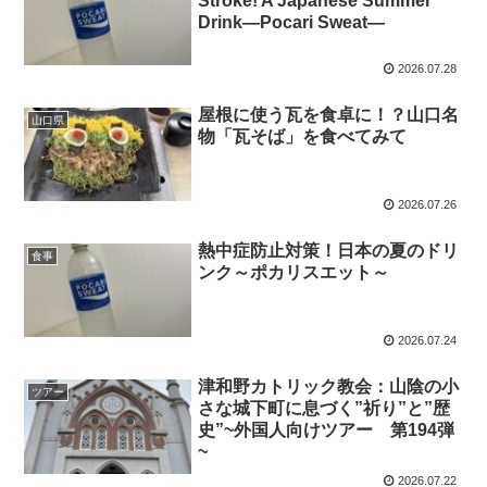
Stroke! A Japanese Summer
Drink—Pocari Sweat—
2026.07.28
屋根に使う瓦を食卓に！？山口名
山口県
物「瓦そば」を食べてみて
2026.07.26
熱中症防止対策！日本の夏のドリ
食事
ンク～ポカリスエット～
2026.07.24
津和野カトリック教会：山陰の小
ツアー
さな城下町に息づく”祈り”と”歴
史”~外国人向けツアー 第194弾
~
2026.07.22