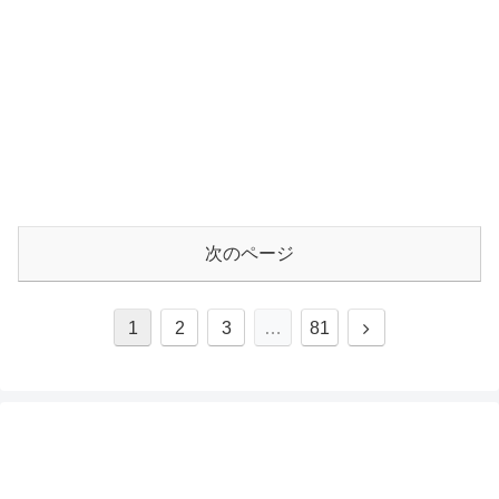
次のページ
次
1
2
3
…
81
へ