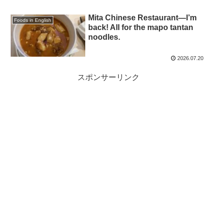
Mita Chinese Restaurant—I’m
Foods in English
back! All for the mapo tantan
noodles.
2026.07.20
スポンサーリンク