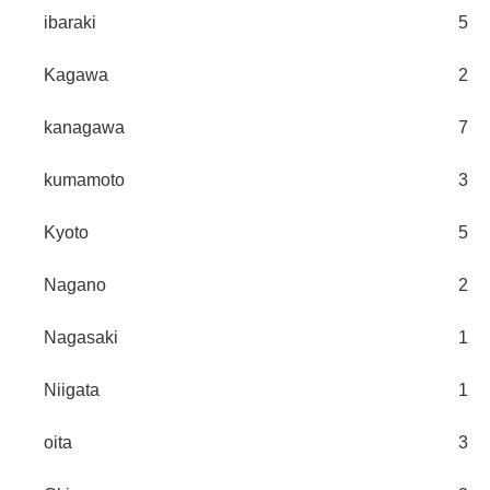
ibaraki
5
Kagawa
2
kanagawa
7
kumamoto
3
Kyoto
5
Nagano
2
Nagasaki
1
Niigata
1
oita
3