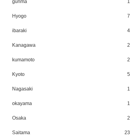
gunma
1
Hyogo
7
ibaraki
4
Kanagawa
2
kumamoto
2
Kyoto
5
Nagasaki
1
okayama
1
Osaka
2
Saitama
23