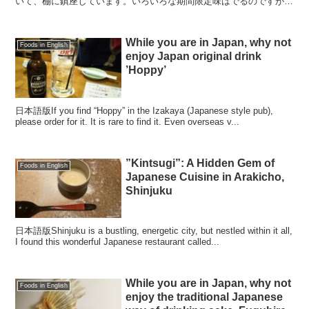
いて、棚に鎮座しています。いろいろな期間限定味はでるのですが、
やっぱり定番、コーラ・エナジードリンク・ソーダ、この3...
While you are in Japan, why not
Foods in English
enjoy Japan original drink
’Hoppy’
日本語版If you find “Hoppy” in the Izakaya (Japanese style pub),
please order for it. It is rare to find it. Even overseas v...
”Kintsugi”: A Hidden Gem of
Foods in English
Japanese Cuisine in Arakicho,
Shinjuku
日本語版Shinjuku is a bustling, energetic city, but nestled within it all,
I found this wonderful Japanese restaurant called...
While you are in Japan, why not
Foods in English
enjoy the traditional Japanese