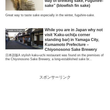
way of drinking sake, Fuguhire-
sake” (blowfish fin sake)
Great way to taste sake especially in the winter, fuguhire-sake.
While you are in Japan why not
Foods in English
visit ‘Kaku-uchi(a corner
standing bar) in Yamaga City,
Kumamoto Prefecture –
Chiyonosono Sake Brewery
日本語版A stylish kaku-uchi restaurant was found on the premises of
the Chiyonosono Sake Brewery, a long-established sake br...
スポンサーリンク