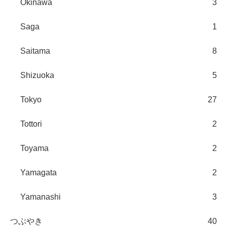
Okinawa
3
Saga
1
Saitama
8
Shizuoka
5
Tokyo
27
Tottori
2
Toyama
2
Yamagata
2
Yamanashi
3
つぶやき
40