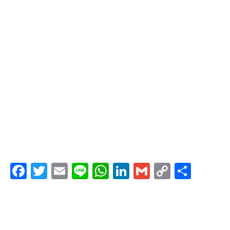
F
T
E
Li
W
Li
G
C
共
a
wi
m
n
h
n
m
o
有
c
tt
ail
e
at
k
ail
p
e
er
s
e
y