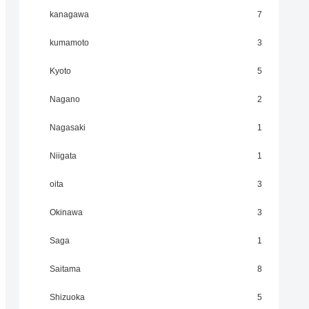
kanagawa
7
kumamoto
3
Kyoto
5
Nagano
2
Nagasaki
1
Niigata
1
oita
3
Okinawa
3
Saga
1
Saitama
8
Shizuoka
5