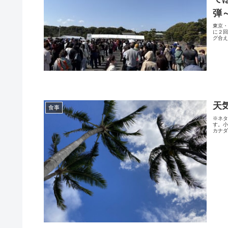
弾
東京
に２
グ合え
天
食事
※ネ
す。
カナダ