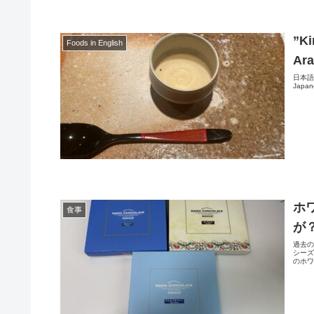
”Ki
Foods in English
Ara
日本語版Sh
Japane
ホ
食事
が
過去の
シー
のホワ