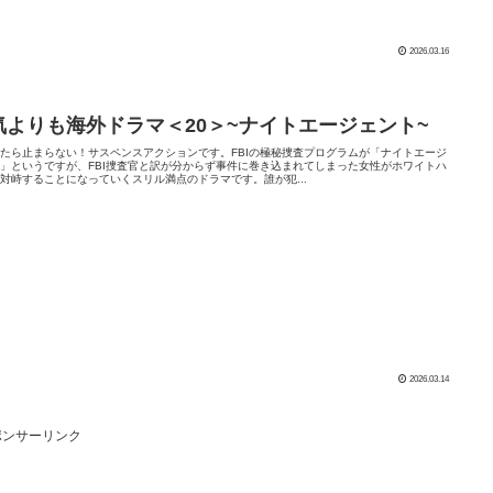
2026.03.16
気よりも海外ドラマ＜20＞~ナイトエージェント~
たら止まらない！サスペンスアクションです。FBIの極秘捜査プログラムが「ナイトエージ
」というですが、FBI捜査官と訳が分からず事件に巻き込まれてしまった女性がホワイトハ
対峙することになっていくスリル満点のドラマです。誰が犯...
2026.03.14
ポンサーリンク