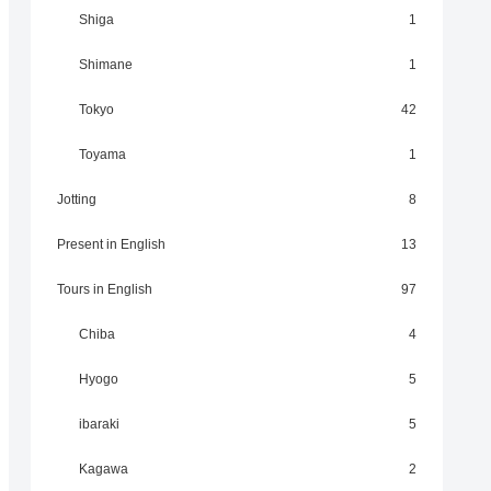
Shiga
1
Shimane
1
Tokyo
42
Toyama
1
Jotting
8
Present in English
13
Tours in English
97
Chiba
4
Hyogo
5
ibaraki
5
Kagawa
2