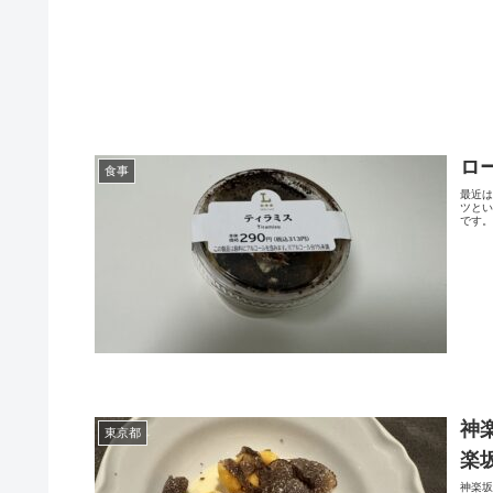
ロ
食事
最近
ツと
です。
神
東京都
楽
神楽坂