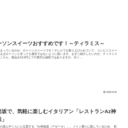
ーソンスイーツおすすめです！～ティラミス～
はまっているのが、ローソンスイーツです！テレビでも取り上げられていて、コンビニスイー
いえばローソンと言っても過言ではないように思います。まずご紹介したいのが、ティラミス
こちら、税込み313円とプチ贅沢な値段ではありますが、日々...
2026.03.30
楽坂で、気軽に楽しむイタリアン「レストランAz神
坂」
の真ん中くらいに位置する「Az神楽坂（アゼータ）」。 メイン通りに面しているため、 初