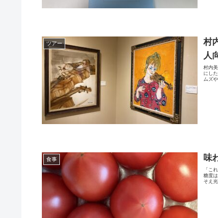
村
ツアー
人
村内
にし
ムズや
味
食事
「こ
糖度
そえ光