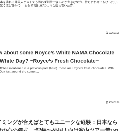
日本を訪れる外国人ゲストでも迷わず到着できるのが大きな魅力。待ち合わせにもぴったり。
驚くほど静かで、 まるで“隠れ家”のような落ち着いた雰...
2026.03.28
 about some Royce’s White NAMA Chocolate
 White Day? ~Royce’s Fresh Chocolate~
 I mentioned in a previous post (here), these are Royce’s fresh chocolates. With
Day just around the corner,...
2026.03.26
イミングが合えばとてもユニークな経験：日本なら
はの心の儀式 ”記帳”~外国人向け案内ツアー第181