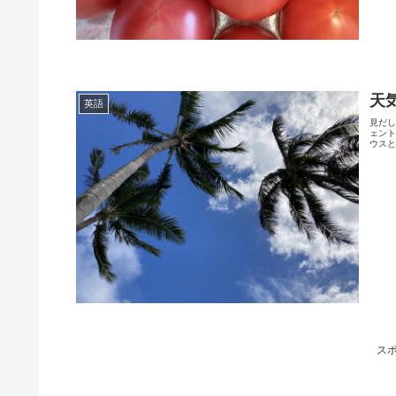
天
英語
見だし
ェント
ウスと
ス