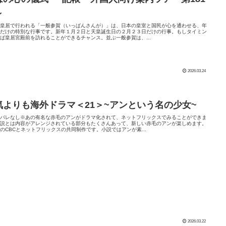
～
・皇居で行われる「一般参賀（いっぱんさんが）」は、日本の皇室と国民が心を通わせる、年
回だけの特別な行事です。新年１月２日と天皇誕生日の２月２３日だけの行事。もしタイミン
ば皇居宮殿前を訪れることができるチャンス。並ぶ一般参賀は、...
2026.03.24
気よりも海外ドラマ＜21＞~アンという名の少女~
タバレなし※あの有名な赤毛のアンがドラマ化されて、ネットフリックスでみることができま
小説とは内容がアレンジされている部分もたくさんあって、新しい赤毛のアンが楽しめます。
のCBCとネットフリックスの共同制作です。小説ではアンが素...
2026.03.22