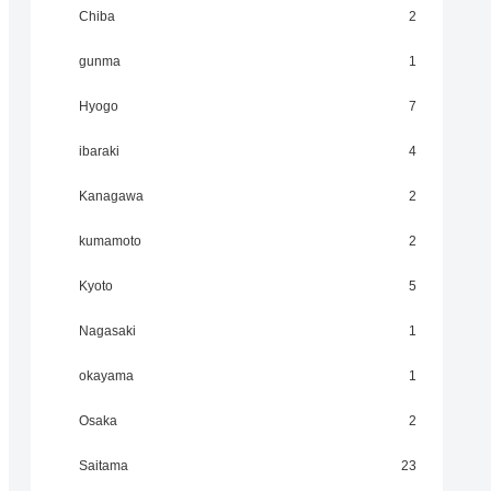
Chiba
2
gunma
1
Hyogo
7
ibaraki
4
Kanagawa
2
kumamoto
2
Kyoto
5
Nagasaki
1
okayama
1
Osaka
2
Saitama
23