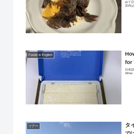
めて
店内は
How
Foods in English
for
日本語版As
White 
タ
ツアー
で