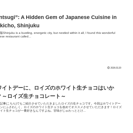
ntsugi”: A Hidden Gem of Japanese Cuisine in
kicho, Shinjuku
injuku is a bustling, energetic city, but nestled within it all, I found this wonderful
se restaurant called...
2026.03.20
ワイトデーに、ロイズのホワイト生チョコはいか
？～ロイズ生チョコレート～
記事(こちら)でもご紹介させていただきましたロイズの生チョコです。今回はホワイトデー
ズンにふさわしく、ロイズのホワイト生チョコを改めてオススメさせていただきます！ロイズ
イト生チョコが一番好きなんですよね。甘味がじゅわっととけ...