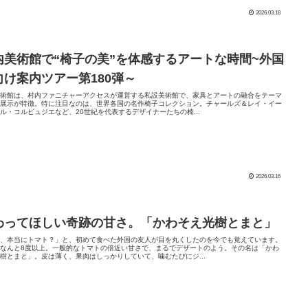
2026.03.18
内美術館で“椅子の美”を体感するアートな時間~外国
向け案内ツアー第180弾～
美術館は、村内ファニチャーアクセスが運営する私設美術館で、家具とアートの融合をテーマ
た展示が特徴。特に注目なのは、世界各国の名作椅子コレクション。チャールズ＆レイ・イー
ル・コルビュジエなど、20世紀を代表するデザイナーたちの椅...
2026.03.16
わってほしい奇跡の甘さ。「かわそえ光樹とまと」
れ、本当にトマト？」と、初めて食べた外国の友人が目を丸くしたのを今でも覚えています。
はなんと8度以上。一般的なトマトの倍近い甘さで、まるでデザートのよう。その名は「かわ
樹とまと」。皮は薄く、果肉はしっかりしていて、噛むたびにジ...