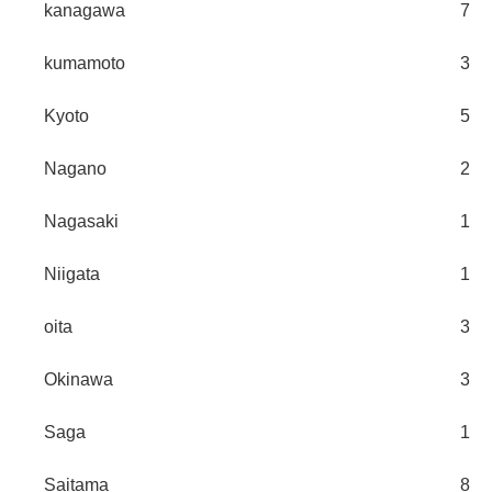
kanagawa
7
kumamoto
3
Kyoto
5
Nagano
2
Nagasaki
1
Niigata
1
oita
3
Okinawa
3
Saga
1
Saitama
8