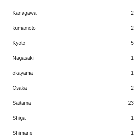
Kanagawa
2
kumamoto
2
Kyoto
5
Nagasaki
1
okayama
1
Osaka
2
Saitama
23
Shiga
1
Shimane
1