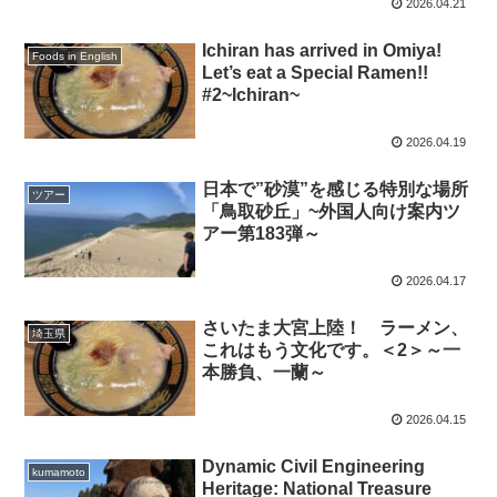
2026.04.21
Ichiran has arrived in Omiya!
Foods in English
Let’s eat a Special Ramen!!
#2~Ichiran~
2026.04.19
日本で”砂漠”を感じる特別な場所
ツアー
「鳥取砂丘」~外国人向け案内ツ
アー第183弾～
2026.04.17
さいたま大宮上陸！ ラーメン、
埼玉県
これはもう文化です。＜2＞～一
本勝負、一蘭～
2026.04.15
Dynamic Civil Engineering
kumamoto
Heritage: National Treasure