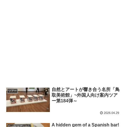
自然とアートが響き合う名所「鳥
ツアー
取美術館」~外国人向け案内ツア
ー第184弾～
2026.04.29
A hidden gem of a Spanish bar!
Foods in English