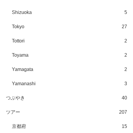
Shizuoka
5
Tokyo
27
Tottori
2
Toyama
2
Yamagata
2
Yamanashi
3
つぶやき
40
ツアー
207
京都府
15