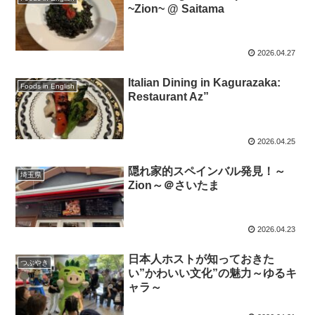
~Zion~ @ Saitama
2026.04.27
Italian Dining in Kagurazaka:
Foods in English
Restaurant Az”
2026.04.25
隠れ家的スペインバル発見！～
埼玉県
Zion～＠さいたま
2026.04.23
日本人ホストが知っておきた
つぶやき
い”かわいい文化”の魅力～ゆるキ
ャラ～