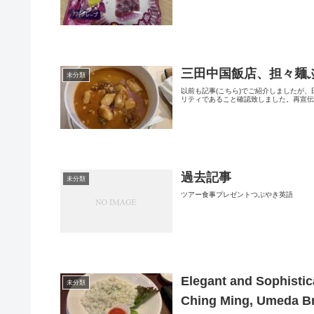
三田中国飯店、担々麺
未分類
以前も記事(こちら)でご紹介しましたが
リティであること確認致しました。再宣伝
過去記事
未分類
ツアー食事プレゼントつぶやき英語
Elegant and Sophistic
未分類
Ching Ming, Umeda B