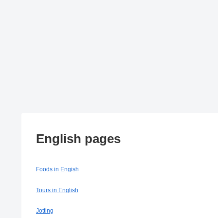
English pages
Foods in Engish
Tours in English
Jotting