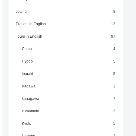
Jotting
8
Present in English
13
Tours in English
97
Chiba
4
Hyogo
5
ibaraki
5
Kagawa
2
kanagawa
7
kumamoto
3
Kyoto
5