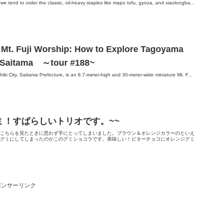
end to order the classic, oil-heavy staples like mapo tofu, gyoza, and xiaolongba...
 Mt. Fuji Worship: How to Explore Tagoyama
y, Saitama ～tour #188~
 City, Saitama Prefecture, is an 8.7‑meter‑high and 30‑meter‑wide miniature Mt. F...
ミ！すばらしいトリオです。~~
でこちらを見たときに思わず手にとってしまいました。ブラウン＆オレンジカラーのといえ
をグミにしてしまったのがこのグミショコラです。美味しい！ビターチョコにオレンジグミ
ポンサーリンク