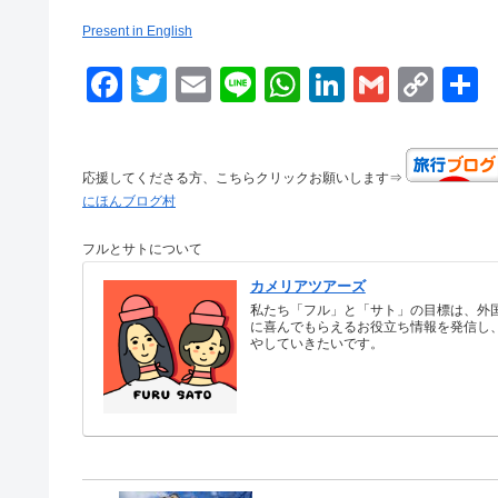
Present in English
F
T
E
Li
W
Li
G
C
a
wi
m
n
h
n
m
o
c
tt
ail
e
at
k
ail
p
応援してくださる方、こちらクリックお願いします⇒
e
er
s
e
y
にほんブログ村
b
A
dI
Li
フルとサトについて
o
p
n
n
カメリアツアーズ
o
p
k
私たち「フル」と「サト」の目標は、外
k
に喜んでもらえるお役立ち情報を発信し
やしていきたいです。