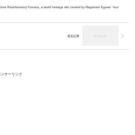
rayama Reverberatory Furnace, a world heritage site created by Magistrate Egawa ~tour
過去記事
ポンサーリンク