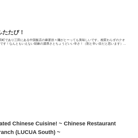
ふたたび！
、田町であり三田にある中国飯店の麻婆担々麺がとーっても美味しいです。相変わらずのクオ
です！なんともいえない胡麻の濃厚さとちょうどいい辛さ！（割と辛い目だと思います）...
ated Chinese Cuisine! ~ Chinese Restaurant
ranch (LUCUA South) ~