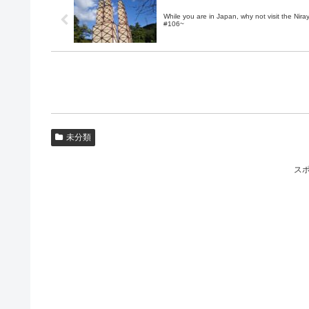
While you are in Japan, why not visit the Ni
#106~
未分類
ス