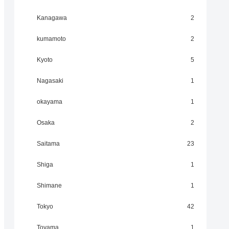
Kanagawa
2
kumamoto
2
Kyoto
5
Nagasaki
1
okayama
1
Osaka
2
Saitama
23
Shiga
1
Shimane
1
Tokyo
42
Toyama
1