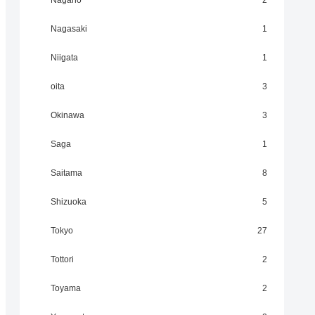
Nagano
2
Nagasaki
1
Niigata
1
oita
3
Okinawa
3
Saga
1
Saitama
8
Shizuoka
5
Tokyo
27
Tottori
2
Toyama
2