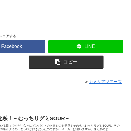
シェアする
Facebook
LINE
コピー
カメリアツアーズ
系！～むっちりグミSOUR～
いる日々ですが、久々にインパクトのあるものを発見！その名もむっちりグミSOUR。その
さんの果汁グミのぶどう味が好きだったのですが、メーカーは違いますが、進化系のよ...