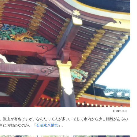
2025.06.23
。嵐山が有名ですが、なんたって人が多い。そして市内から少し距離があるの
きにお勧めなのが、「
石清水八幡宮
」。