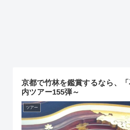
京都で竹林を鑑賞するなら、「
内ツアー155弾～
ツアー