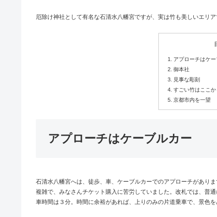
厄除け神社として有名な石清水八幡宮ですが、実は竹も美しいエリア
アプローチはケー
御本社
見事な彫刻
すごい竹はここか
京都市内を一望
アプローチはケーブルカー
石清水八幡宮へは、徒歩、車、ケーブルカーでのアプローチがありま
複雑で、みなさんチケット購入に苦労していました。改札では、普通に
車時間は３分。時間に余裕があれば、上りのみの片道乗車で、景色を