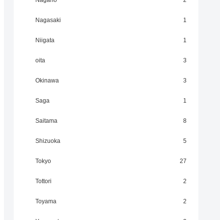
Nagano
2
Nagasaki
1
Niigata
1
oita
3
Okinawa
3
Saga
1
Saitama
8
Shizuoka
5
Tokyo
27
Tottori
2
Toyama
2