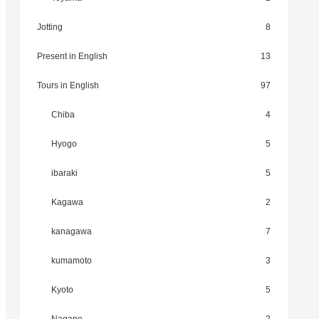
Jotting
8
Present in English
13
Tours in English
97
Chiba
4
Hyogo
5
ibaraki
5
Kagawa
2
kanagawa
7
kumamoto
3
Kyoto
5