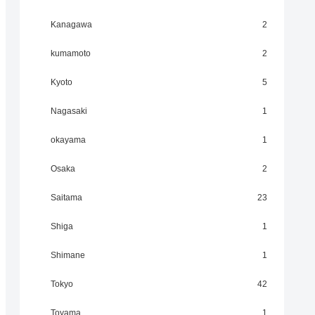
Kanagawa
2
kumamoto
2
Kyoto
5
Nagasaki
1
okayama
1
Osaka
2
Saitama
23
Shiga
1
Shimane
1
Tokyo
42
Toyama
1