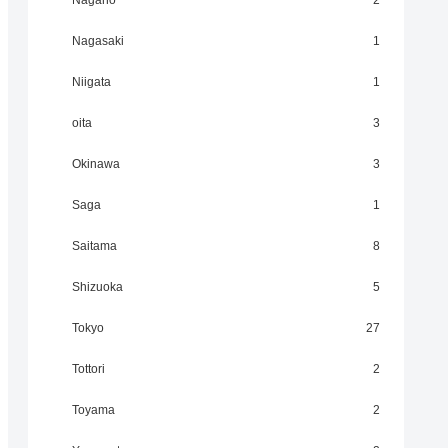
Nagano
2
Nagasaki
1
Niigata
1
oita
3
Okinawa
3
Saga
1
Saitama
8
Shizuoka
5
Tokyo
27
Tottori
2
Toyama
2