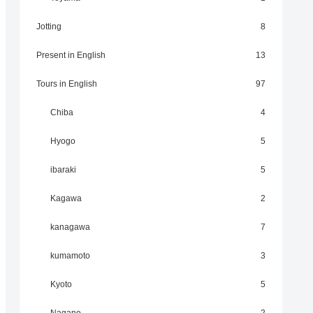
Jotting
8
Present in English
13
Tours in English
97
Chiba
4
Hyogo
5
ibaraki
5
Kagawa
2
kanagawa
7
kumamoto
3
Kyoto
5