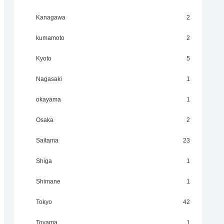
Kanagawa
2
kumamoto
2
Kyoto
5
Nagasaki
1
okayama
1
Osaka
2
Saitama
23
Shiga
1
Shimane
1
Tokyo
42
Toyama
1