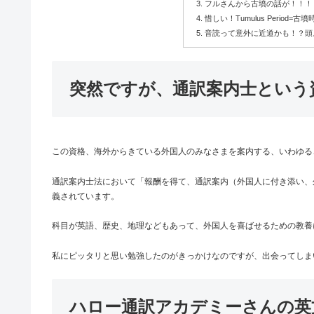
フルさんから古墳の話が！！！
惜しい！Tumulus Period=古
音読って意外に近道かも！？頭
突然ですが、通訳案内士という
この資格、海外からきている外国人のみなさまを案内する、いわゆる
通訳案内士法において「報酬を得て、通訳案内（外国人に付き添い、
義されています。
科目が英語、歴史、地理などもあって、外国人を喜ばせるための教養
私にピッタリと思い勉強したのがきっかけなのですが、出会ってしまい
ハロー通訳アカデミーさんの英文