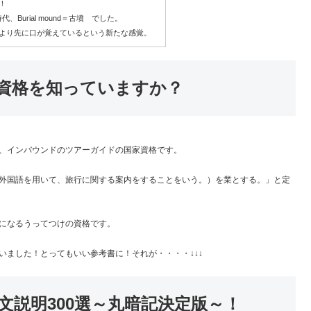
！
墳時代、Burial mound＝古墳 でした。
より先に口が覚えているという新たな感覚。
資格を知っていますか？
、インバウンドのツアーガイドの国家資格です。
外国語を用いて、旅行に関する案内をすることをいう。）を業とする。」と定
になるうってつけの資格です。
ました！とってもいい参考書に！それが・・・・↓↓↓
説明300選～丸暗記決定版～！