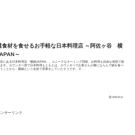
選食材を食せるお手軽な日本料理店 ～阿佐ヶ谷 横
APAN～
谷にある日本料理店「横鍋JAPAN」。ユニークなネーミング同様、お料理も自由な発想で提
れます。カウンター席で日本料理もともとは、カウンターでお客さんが横にならんで鍋を食べ
うことから、横鍋という名前で営業をしていたそうです。そ...
2025.02.21
ポンサーリンク