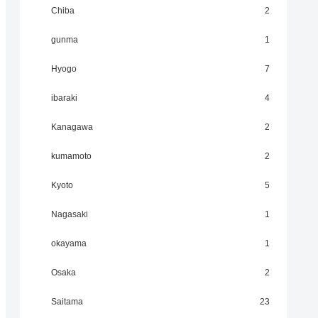
Chiba
2
gunma
1
Hyogo
7
ibaraki
4
Kanagawa
2
kumamoto
2
Kyoto
5
Nagasaki
1
okayama
1
Osaka
2
Saitama
23