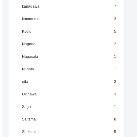
kanagawa
7
kumamoto
3
Kyoto
5
Nagano
2
Nagasaki
1
Niigata
1
oita
3
Okinawa
3
Saga
1
Saitama
8
Shizuoka
5