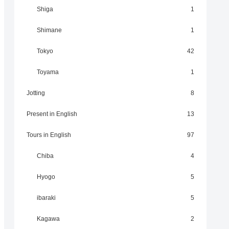
Shiga
1
Shimane
1
Tokyo
42
Toyama
1
Jotting
8
Present in English
13
Tours in English
97
Chiba
4
Hyogo
5
ibaraki
5
Kagawa
2