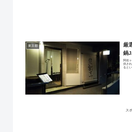
厳
東京都
鍋J
阿佐ヶ
供さ
るとい
ス