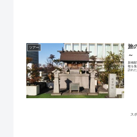
旅
ツアー
～
新橋
敬を
訪れた
ス