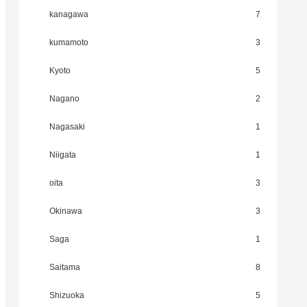
kanagawa
7
kumamoto
3
Kyoto
5
Nagano
2
Nagasaki
1
Niigata
1
oita
3
Okinawa
3
Saga
1
Saitama
8
Shizuoka
5