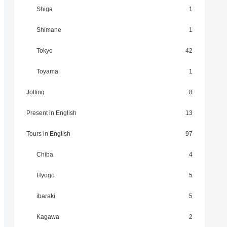
Shiga
1
Shimane
1
Tokyo
42
Toyama
1
Jotting
8
Present in English
13
Tours in English
97
Chiba
4
Hyogo
5
ibaraki
5
Kagawa
2