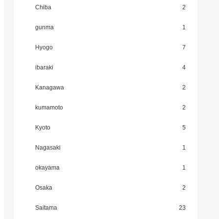
Chiba
2
gunma
1
Hyogo
7
ibaraki
4
Kanagawa
2
kumamoto
2
Kyoto
5
Nagasaki
1
okayama
1
Osaka
2
Saitama
23