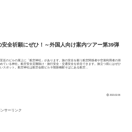
の安全祈願にぜひ！～外国人向け案内ツアー第39弾
駅至近のビルの屋上に「航空神社」があります。旅の安全を願う航空関係者や空港利用者の崇
集めている神社。航空安全災難除け・旅行安全・交通安全を祈念できます。旅立つ前にはぜひ
いスポット。航空神社は航空会館ビル９階新橋駅そばにある航空...
2023.02.06
ポンサーリンク