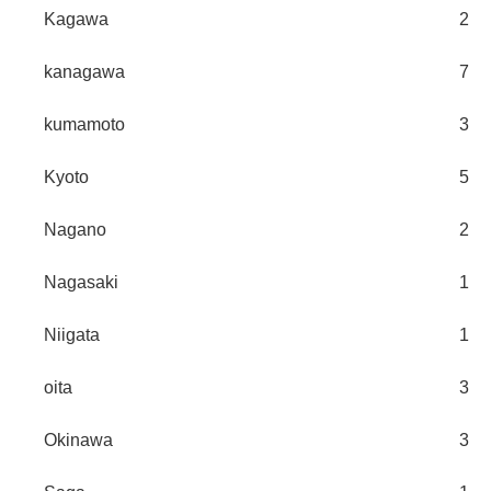
Kagawa
2
kanagawa
7
kumamoto
3
Kyoto
5
Nagano
2
Nagasaki
1
Niigata
1
oita
3
Okinawa
3