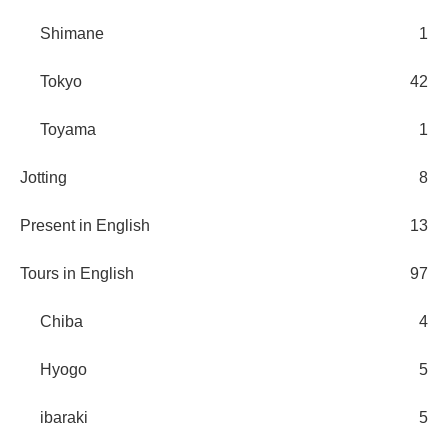
Shimane
1
Tokyo
42
Toyama
1
Jotting
8
Present in English
13
Tours in English
97
Chiba
4
Hyogo
5
ibaraki
5