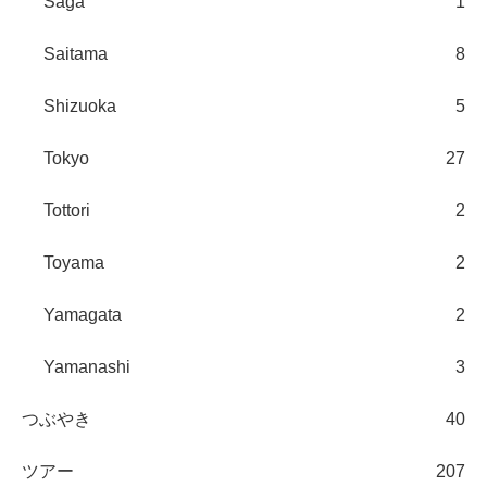
Saga
1
Saitama
8
Shizuoka
5
Tokyo
27
Tottori
2
Toyama
2
Yamagata
2
Yamanashi
3
つぶやき
40
ツアー
207