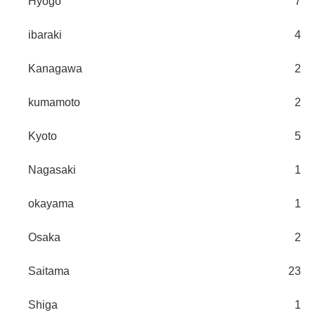
Hyogo
7
ibaraki
4
Kanagawa
2
kumamoto
2
Kyoto
5
Nagasaki
1
okayama
1
Osaka
2
Saitama
23
Shiga
1