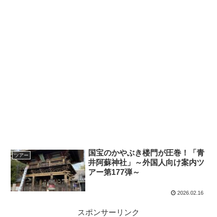
国宝のかやぶき楼門が圧巻！「青
ツアー
井阿蘇神社」～外国人向け案内ツ
アー第177弾～
2026.02.16
スポンサーリンク