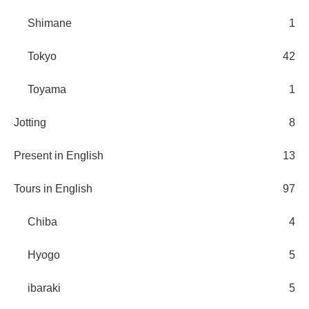
Shimane
1
Tokyo
42
Toyama
1
Jotting
8
Present in English
13
Tours in English
97
Chiba
4
Hyogo
5
ibaraki
5