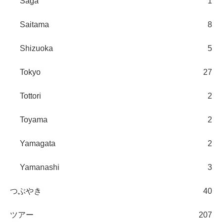
Saga
1
Saitama
8
Shizuoka
5
Tokyo
27
Tottori
2
Toyama
2
Yamagata
2
Yamanashi
3
つぶやき
40
ツアー
207