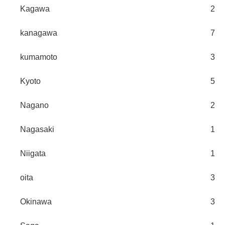
Kagawa
2
kanagawa
7
kumamoto
3
Kyoto
5
Nagano
2
Nagasaki
1
Niigata
1
oita
3
Okinawa
3