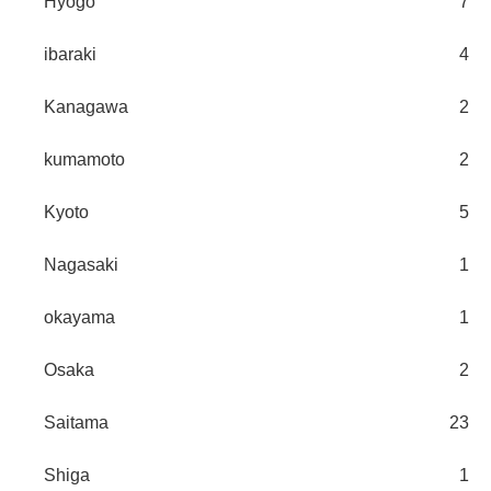
Hyogo
7
ibaraki
4
Kanagawa
2
kumamoto
2
Kyoto
5
Nagasaki
1
okayama
1
Osaka
2
Saitama
23
Shiga
1