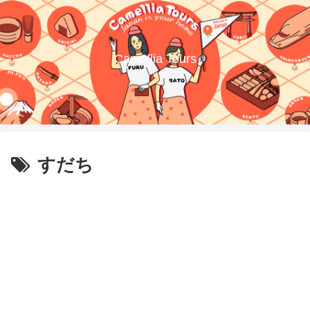
Camellia Tours
すだち