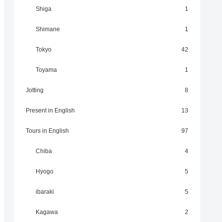
Shiga
1
Shimane
1
Tokyo
42
Toyama
1
Jotting
8
Present in English
13
Tours in English
97
Chiba
4
Hyogo
5
ibaraki
5
Kagawa
2