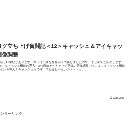
ログ立ち上げ奮闘記＜12＞キャッシュ＆アイキャッ
画像調整
、新しい学びがあります。本日は小さな発見が２つありましたので、まとめてご紹介します！
は、キャッシュ機能の導入、2つ目はアイキャッチ画像の画像調整です。１．キャッシュ機能
インを導入！キャッシュって何！？お金じゃないの・・・と、...
2022.12.03
ポンサーリンク