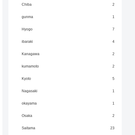
Chiba
2
gunma
1
Hyogo
7
ibaraki
4
Kanagawa
2
kumamoto
2
Kyoto
5
Nagasaki
1
okayama
1
Osaka
2
Saitama
23