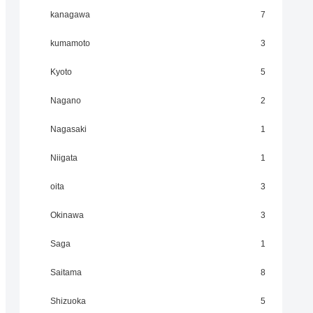
kanagawa
7
kumamoto
3
Kyoto
5
Nagano
2
Nagasaki
1
Niigata
1
oita
3
Okinawa
3
Saga
1
Saitama
8
Shizuoka
5