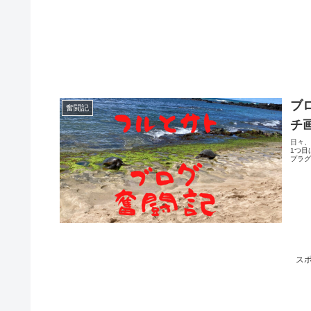
ブ
奮闘記
チ
日々
1つ目
プラグ
ス