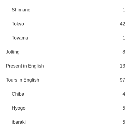
Shimane
1
Tokyo
42
Toyama
1
Jotting
8
Present in English
13
Tours in English
97
Chiba
4
Hyogo
5
ibaraki
5