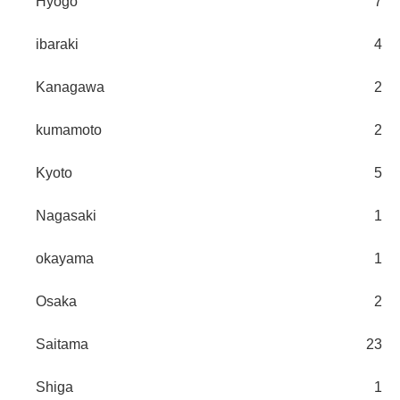
Hyogo
7
ibaraki
4
Kanagawa
2
kumamoto
2
Kyoto
5
Nagasaki
1
okayama
1
Osaka
2
Saitama
23
Shiga
1