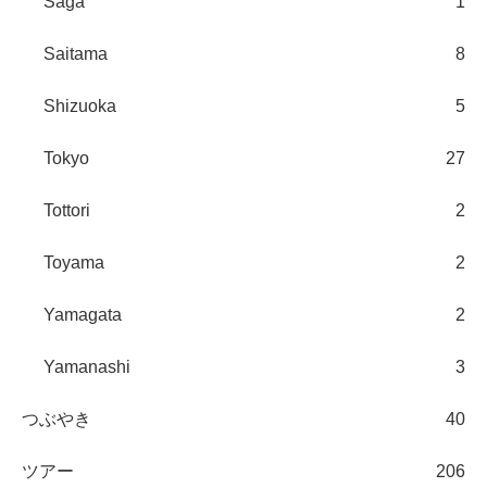
Saga
1
Saitama
8
Shizuoka
5
Tokyo
27
Tottori
2
Toyama
2
Yamagata
2
Yamanashi
3
つぶやき
40
ツアー
206