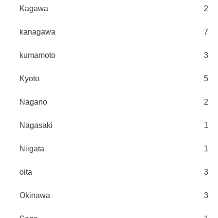
Kagawa
2
kanagawa
7
kumamoto
3
Kyoto
5
Nagano
2
Nagasaki
1
Niigata
1
oita
3
Okinawa
3