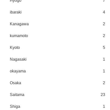
Hyogo
7
ibaraki
4
Kanagawa
2
kumamoto
2
Kyoto
5
Nagasaki
1
okayama
1
Osaka
2
Saitama
23
Shiga
1