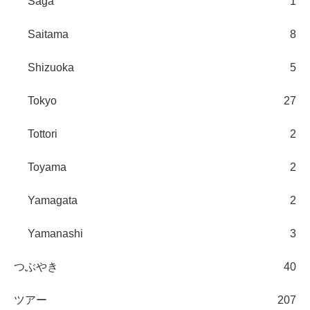
Saga
1
Saitama
8
Shizuoka
5
Tokyo
27
Tottori
2
Toyama
2
Yamagata
2
Yamanashi
3
つぶやき
40
ツアー
207