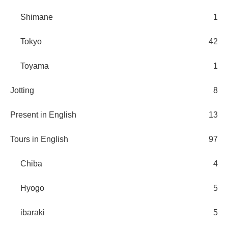
Shimane
1
Tokyo
42
Toyama
1
Jotting
8
Present in English
13
Tours in English
97
Chiba
4
Hyogo
5
ibaraki
5