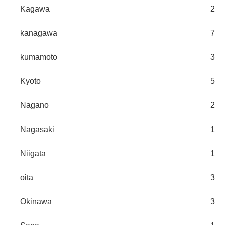
Kagawa
2
kanagawa
7
kumamoto
3
Kyoto
5
Nagano
2
Nagasaki
1
Niigata
1
oita
3
Okinawa
3