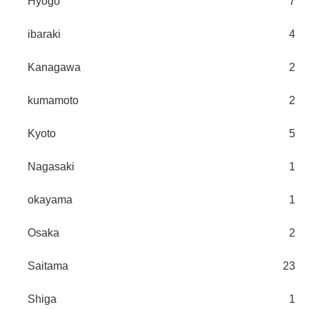
Hyogo
7
ibaraki
4
Kanagawa
2
kumamoto
2
Kyoto
5
Nagasaki
1
okayama
1
Osaka
2
Saitama
23
Shiga
1