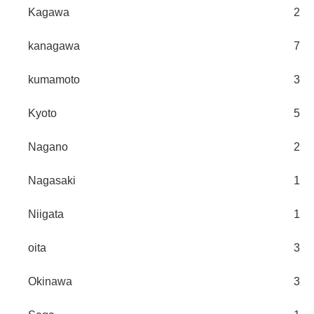
Kagawa
2
kanagawa
7
kumamoto
3
Kyoto
5
Nagano
2
Nagasaki
1
Niigata
1
oita
3
Okinawa
3