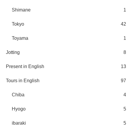
Shimane
1
Tokyo
42
Toyama
1
Jotting
8
Present in English
13
Tours in English
97
Chiba
4
Hyogo
5
ibaraki
5