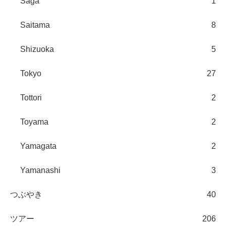
Saga
1
Saitama
8
Shizuoka
5
Tokyo
27
Tottori
2
Toyama
2
Yamagata
2
Yamanashi
3
つぶやき
40
ツアー
206