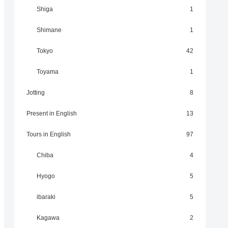
Shiga
1
Shimane
1
Tokyo
42
Toyama
1
Jotting
8
Present in English
13
Tours in English
97
Chiba
4
Hyogo
5
ibaraki
5
Kagawa
2