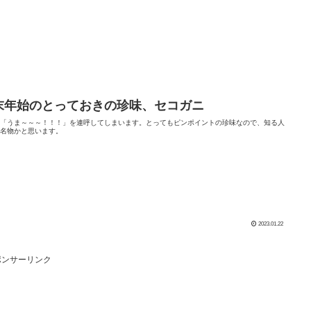
末年始のとっておきの珍味、セコガニ
ず「うま～～～！！！」を連呼してしまいます。とってもピンポイントの珍味なので、知る人
る名物かと思います。
2023.01.22
ポンサーリンク