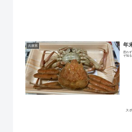
年
兵庫県
思わ
ぞ知
ス