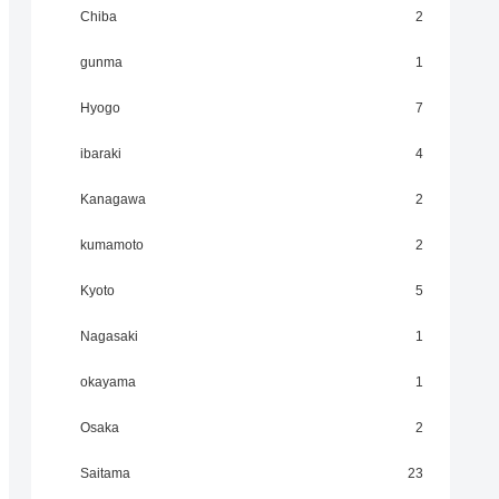
Chiba
2
gunma
1
Hyogo
7
ibaraki
4
Kanagawa
2
kumamoto
2
Kyoto
5
Nagasaki
1
okayama
1
Osaka
2
Saitama
23