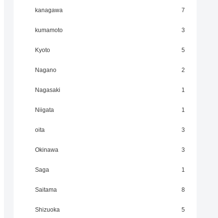
kanagawa
7
kumamoto
3
Kyoto
5
Nagano
2
Nagasaki
1
Niigata
1
oita
3
Okinawa
3
Saga
1
Saitama
8
Shizuoka
5