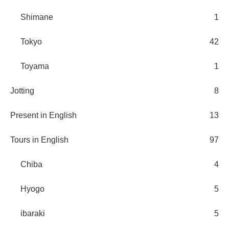
Shimane
1
Tokyo
42
Toyama
1
Jotting
8
Present in English
13
Tours in English
97
Chiba
4
Hyogo
5
ibaraki
5