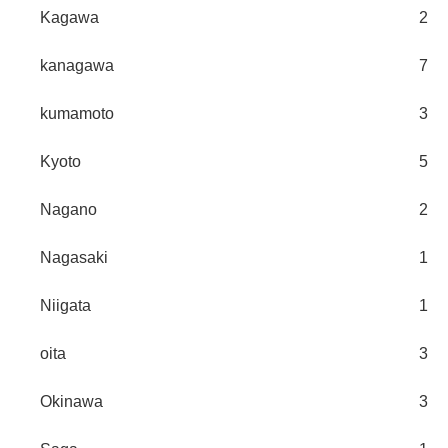
Kagawa
2
kanagawa
7
kumamoto
3
Kyoto
5
Nagano
2
Nagasaki
1
Niigata
1
oita
3
Okinawa
3