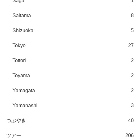
Saga
1
Saitama
8
Shizuoka
5
Tokyo
27
Tottori
2
Toyama
2
Yamagata
2
Yamanashi
3
つぶやき
40
ツアー
206