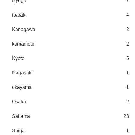
Hyogo
7
ibaraki
4
Kanagawa
2
kumamoto
2
Kyoto
5
Nagasaki
1
okayama
1
Osaka
2
Saitama
23
Shiga
1