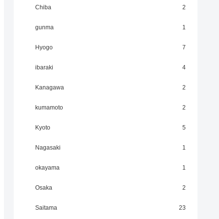
Chiba
2
gunma
1
Hyogo
7
ibaraki
4
Kanagawa
2
kumamoto
2
Kyoto
5
Nagasaki
1
okayama
1
Osaka
2
Saitama
23