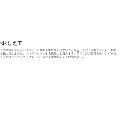
かおしえて
リカの空港で見かけるけれど、日本の空港で見かけないことなぁーんだ？と聞かれたら、私の
真っ先に浮かぶのは、「パイロットの飲食風景」と答えます。アメリカの空港内のハンバーガ
ップやコーヒーショップで、パイロットが制服のまま仲間と話し...