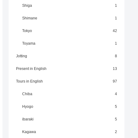
Shiga
1
Shimane
1
Tokyo
42
Toyama
1
Jotting
8
Present in English
13
Tours in English
97
Chiba
4
Hyogo
5
ibaraki
5
Kagawa
2