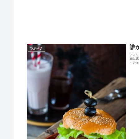
誰
つぶやき
アメ
頭に
ーショ