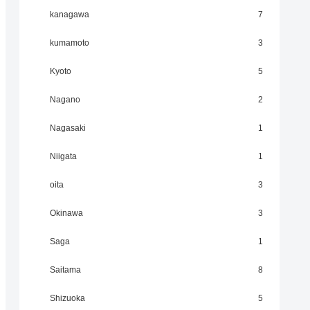
kanagawa
7
kumamoto
3
Kyoto
5
Nagano
2
Nagasaki
1
Niigata
1
oita
3
Okinawa
3
Saga
1
Saitama
8
Shizuoka
5