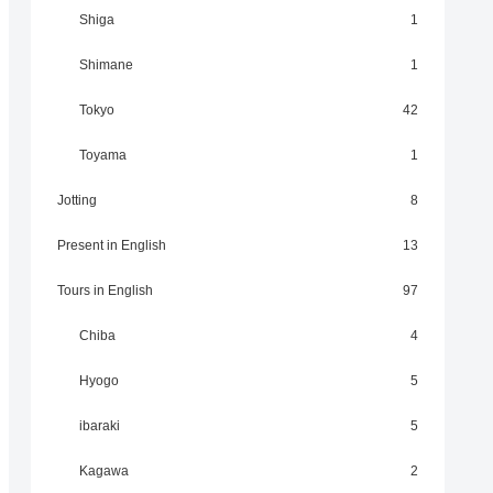
Shiga
1
Shimane
1
Tokyo
42
Toyama
1
Jotting
8
Present in English
13
Tours in English
97
Chiba
4
Hyogo
5
ibaraki
5
Kagawa
2