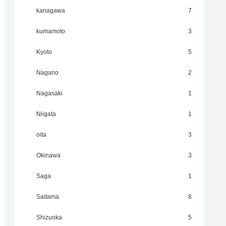
kanagawa
7
kumamoto
3
Kyoto
5
Nagano
2
Nagasaki
1
Niigata
1
oita
3
Okinawa
3
Saga
1
Saitama
8
Shizuoka
5