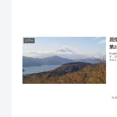
屈
ツアー
第
Eng
す。
士山と
ス