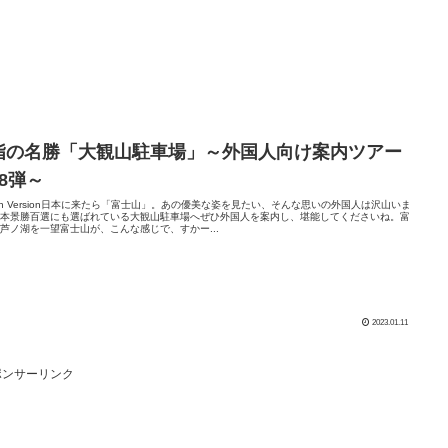
指の名勝「大観山駐車場」～外国人向け案内ツアー
28弾～
lish Version日本に来たら「富士山」。あの優美な姿を見たい、そんな思いの外国人は沢山いま
日本景勝百選にも選ばれている大観山駐車場へぜひ外国人を案内し、堪能してくださいね。富
芦ノ湖を一望富士山が、こんな感じで、すかー...
2023.01.11
ポンサーリンク