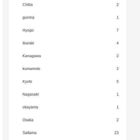
Chiba
2
gunma
1
Hyogo
7
ibaraki
4
Kanagawa
2
kumamoto
2
Kyoto
5
Nagasaki
1
okayama
1
Osaka
2
Saitama
23