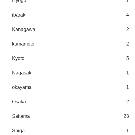
Hyogo
7
ibaraki
4
Kanagawa
2
kumamoto
2
Kyoto
5
Nagasaki
1
okayama
1
Osaka
2
Saitama
23
Shiga
1