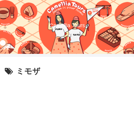
Camellia Tours
ミモザ