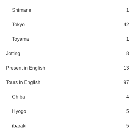
Shimane
1
Tokyo
42
Toyama
1
Jotting
8
Present in English
13
Tours in English
97
Chiba
4
Hyogo
5
ibaraki
5