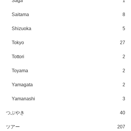
Saga
1
Saitama
8
Shizuoka
5
Tokyo
27
Tottori
2
Toyama
2
Yamagata
2
Yamanashi
3
つぶやき
40
ツアー
207