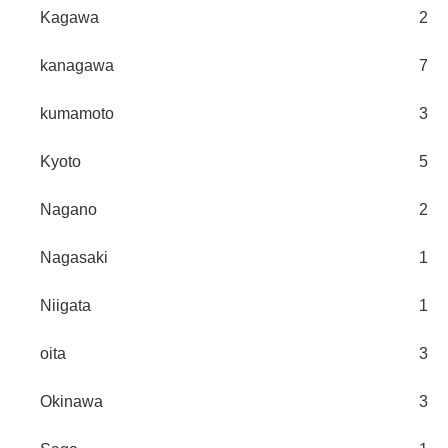
Kagawa
2
kanagawa
7
kumamoto
3
Kyoto
5
Nagano
2
Nagasaki
1
Niigata
1
oita
3
Okinawa
3