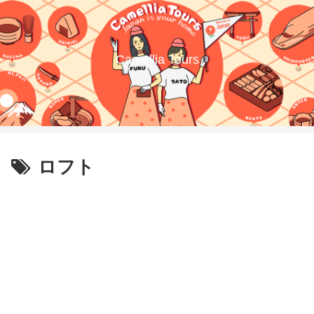
Camellia Tours
ロフト