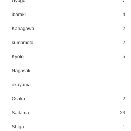
Hyogo
7
ibaraki
4
Kanagawa
2
kumamoto
2
Kyoto
5
Nagasaki
1
okayama
1
Osaka
2
Saitama
23
Shiga
1