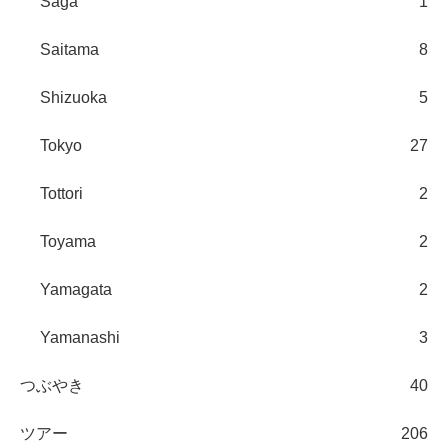
Saga
1
Saitama
8
Shizuoka
5
Tokyo
27
Tottori
2
Toyama
2
Yamagata
2
Yamanashi
3
つぶやき
40
ツアー
206