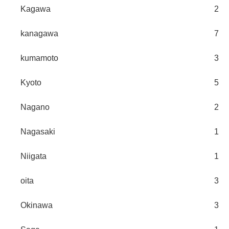
Kagawa
2
kanagawa
7
kumamoto
3
Kyoto
5
Nagano
2
Nagasaki
1
Niigata
1
oita
3
Okinawa
3