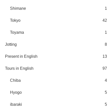
Shimane
1
Tokyo
42
Toyama
1
Jotting
8
Present in English
13
Tours in English
97
Chiba
4
Hyogo
5
ibaraki
5