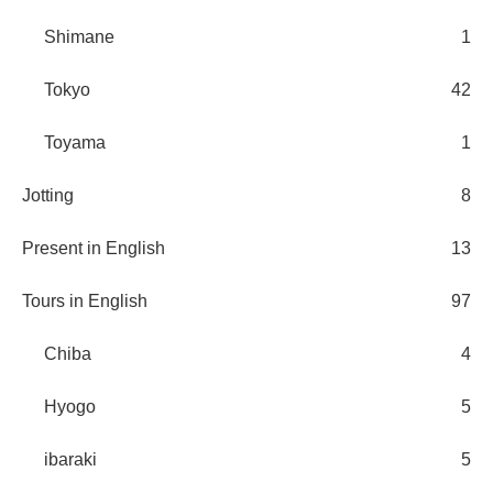
Shimane
1
Tokyo
42
Toyama
1
Jotting
8
Present in English
13
Tours in English
97
Chiba
4
Hyogo
5
ibaraki
5