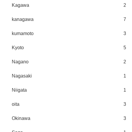
Kagawa
2
kanagawa
7
kumamoto
3
Kyoto
5
Nagano
2
Nagasaki
1
Niigata
1
oita
3
Okinawa
3