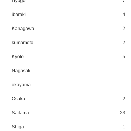
Hyogo
7
ibaraki
4
Kanagawa
2
kumamoto
2
Kyoto
5
Nagasaki
1
okayama
1
Osaka
2
Saitama
23
Shiga
1