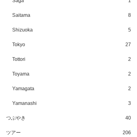
Saga
1
Saitama
8
Shizuoka
5
Tokyo
27
Tottori
2
Toyama
2
Yamagata
2
Yamanashi
3
つぶやき
40
ツアー
206