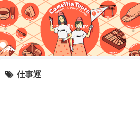
Camellia Tours
仕事運