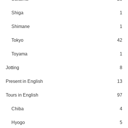
Shiga
1
Shimane
1
Tokyo
42
Toyama
1
Jotting
8
Present in English
13
Tours in English
97
Chiba
4
Hyogo
5