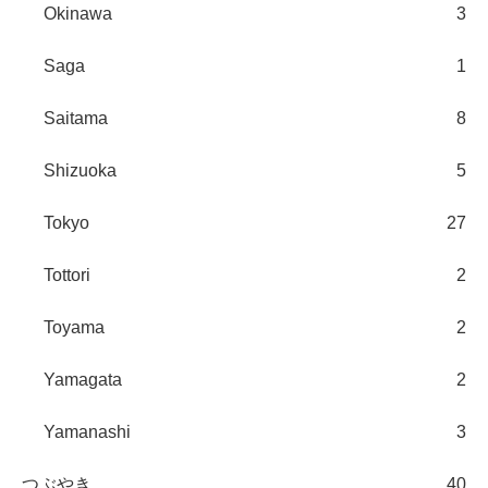
Okinawa
3
Saga
1
Saitama
8
Shizuoka
5
Tokyo
27
Tottori
2
Toyama
2
Yamagata
2
Yamanashi
3
つぶやき
40