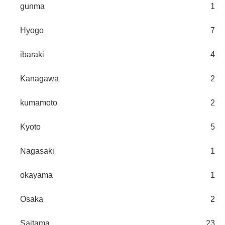
gunma
1
Hyogo
7
ibaraki
4
Kanagawa
2
kumamoto
2
Kyoto
5
Nagasaki
1
okayama
1
Osaka
2
Saitama
23