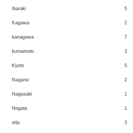
ibaraki
5
Kagawa
2
kanagawa
7
kumamoto
3
Kyoto
5
Nagano
2
Nagasaki
1
Niigata
1
oita
3