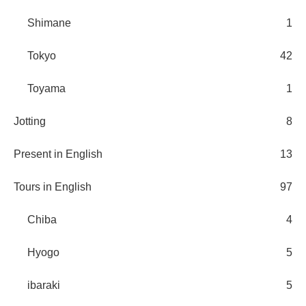
Shimane
1
Tokyo
42
Toyama
1
Jotting
8
Present in English
13
Tours in English
97
Chiba
4
Hyogo
5
ibaraki
5