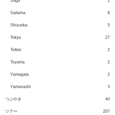
Saga
1
Saitama
8
Shizuoka
5
Tokyo
27
Tottori
2
Toyama
2
Yamagata
2
Yamanashi
3
つぶやき
40
ツアー
207