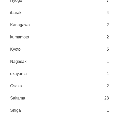
Hyogo
7
ibaraki
4
Kanagawa
2
kumamoto
2
Kyoto
5
Nagasaki
1
okayama
1
Osaka
2
Saitama
23
Shiga
1