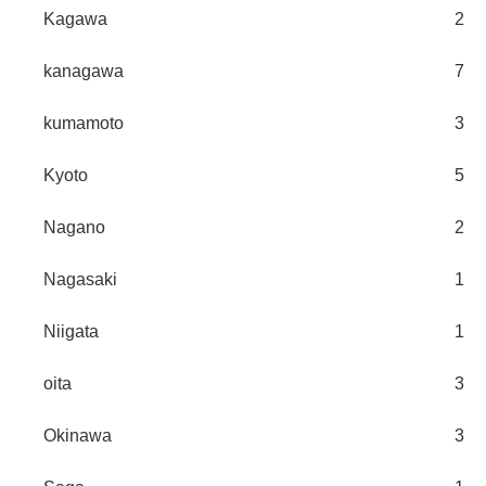
Kagawa
2
kanagawa
7
kumamoto
3
Kyoto
5
Nagano
2
Nagasaki
1
Niigata
1
oita
3
Okinawa
3