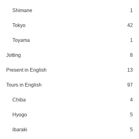
Shimane
1
Tokyo
42
Toyama
1
Jotting
8
Present in English
13
Tours in English
97
Chiba
4
Hyogo
5
ibaraki
5