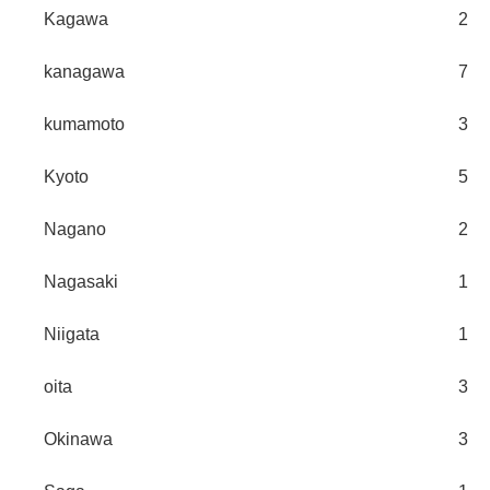
Kagawa
2
kanagawa
7
kumamoto
3
Kyoto
5
Nagano
2
Nagasaki
1
Niigata
1
oita
3
Okinawa
3