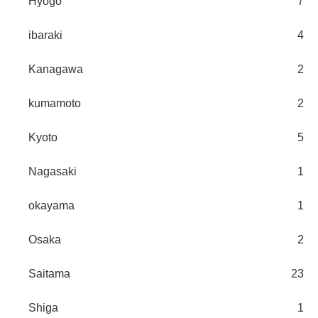
Hyogo
7
ibaraki
4
Kanagawa
2
kumamoto
2
Kyoto
5
Nagasaki
1
okayama
1
Osaka
2
Saitama
23
Shiga
1