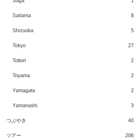
Saga
1
Saitama
8
Shizuoka
5
Tokyo
27
Tottori
2
Toyama
2
Yamagata
2
Yamanashi
3
つぶやき
40
ツアー
206