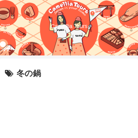
Camellia Tours
冬の鍋