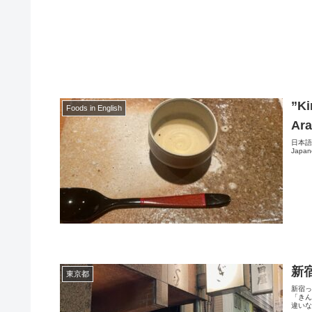
”Ki
Foods in English
Ara
日本語版Sh
Japane
新
東京都
新宿
「き
違いな