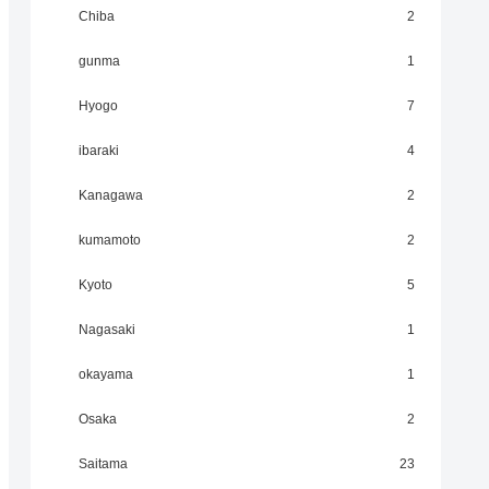
Chiba
2
gunma
1
Hyogo
7
ibaraki
4
Kanagawa
2
kumamoto
2
Kyoto
5
Nagasaki
1
okayama
1
Osaka
2
Saitama
23