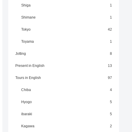
Shiga
1
Shimane
1
Tokyo
42
Toyama
1
Jotting
8
Present in English
13
Tours in English
97
Chiba
4
Hyogo
5
ibaraki
5
Kagawa
2