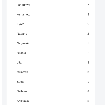
kanagawa
7
kumamoto
3
Kyoto
5
Nagano
2
Nagasaki
1
Niigata
1
oita
3
Okinawa
3
Saga
1
Saitama
8
Shizuoka
5