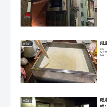
銀
東京都
先日
な和食
したヘ
厳
東京都
鍋J