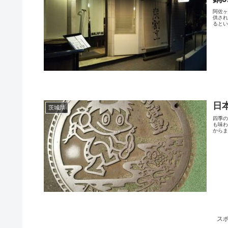
阿佐ヶ
供さ
るとい
日
茨城県
四季
も味
からま
ス