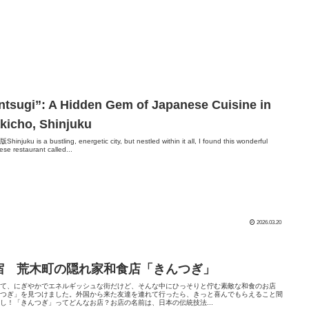
ntsugi”: A Hidden Gem of Japanese Cuisine in
kicho, Shinjuku
injuku is a bustling, energetic city, but nestled within it all, I found this wonderful
se restaurant called...
2026.03.20
宿 荒木町の隠れ家和食店「きんつぎ」
って、にぎやかでエネルギッシュな街だけど、そんな中にひっそりと佇む素敵な和食のお店
んつぎ」を見つけました。外国から来た友達を連れて行ったら、きっと喜んでもらえること間
し！「きんつぎ」ってどんなお店？お店の名前は、日本の伝統技法...