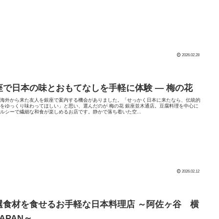
2026.02.28
座で日本の味とおもてなしを手軽に体験 ― 梅の花
、海外から来た友人を銀座で案内する機会がありました。「せっかく日本に来たなら、伝統的
をゆっくり味わってほしい」と思い、選んだのが 梅の花 銀座並木通店。豆腐料理を中心に
ルシーで繊細な和食が楽しめるお店です。静かで落ち着いた空...
2026.02.12
選食材を食せるお手軽な日本料理店 ～阿佐ヶ谷 横
APAN～