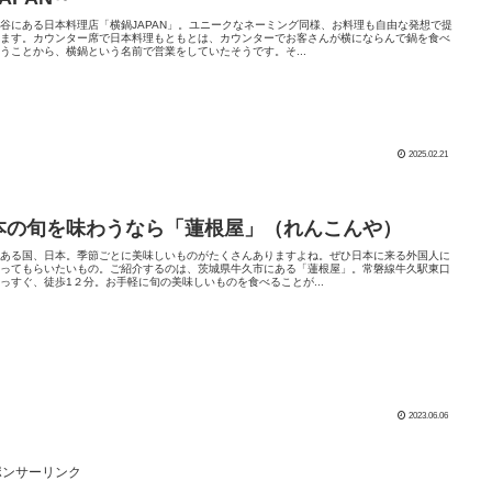
谷にある日本料理店「横鍋JAPAN」。ユニークなネーミング同様、お料理も自由な発想で提
れます。カウンター席で日本料理もともとは、カウンターでお客さんが横にならんで鍋を食べ
うことから、横鍋という名前で営業をしていたそうです。そ...
2025.02.21
本の旬を味わうなら「蓮根屋」（れんこんや）
のある国、日本。季節ごとに美味しいものがたくさんありますよね。ぜひ日本に来る外国人に
わってもらいたいもの。ご紹介するのは、茨城県牛久市にある「蓮根屋」。常磐線牛久駅東口
っすぐ、徒歩1２分。お手軽に旬の美味しいものを食べることが...
2023.06.06
ポンサーリンク