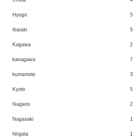
Hyogo
5
ibaraki
5
Kagawa
2
kanagawa
7
kumamoto
3
Kyoto
5
Nagano
2
Nagasaki
1
Niigata
1