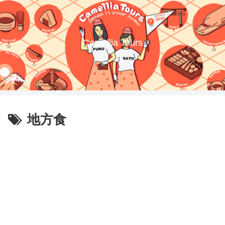
Camellia Tours
地方食