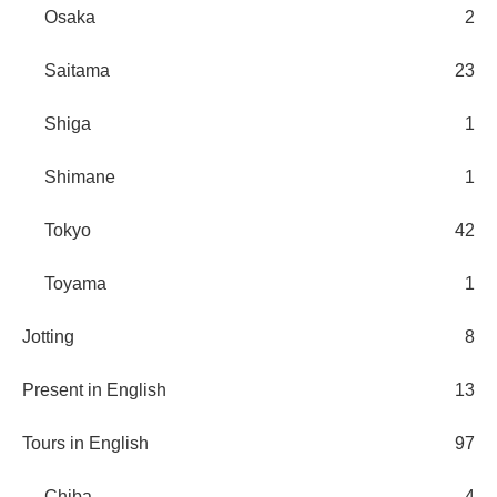
Osaka
2
Saitama
23
Shiga
1
Shimane
1
Tokyo
42
Toyama
1
Jotting
8
Present in English
13
Tours in English
97
Chiba
4