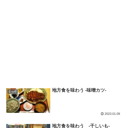
地方食を味わう -味噌カツ-
愛知県
2023.01.09
地方食を味わう -干しいも-
プレゼント