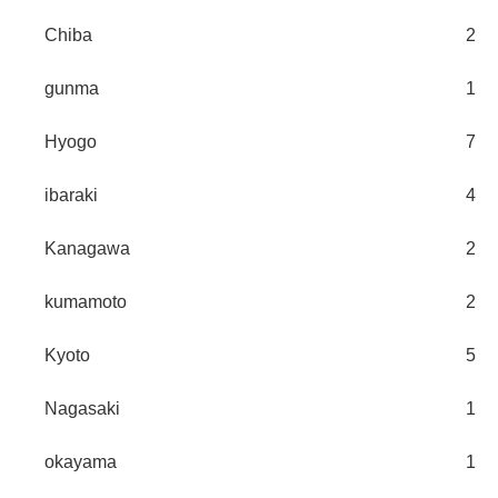
Chiba
2
gunma
1
Hyogo
7
ibaraki
4
Kanagawa
2
kumamoto
2
Kyoto
5
Nagasaki
1
okayama
1