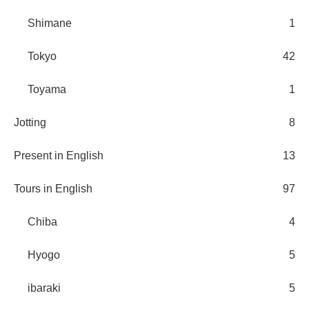
Shimane
1
Tokyo
42
Toyama
1
Jotting
8
Present in English
13
Tours in English
97
Chiba
4
Hyogo
5
ibaraki
5