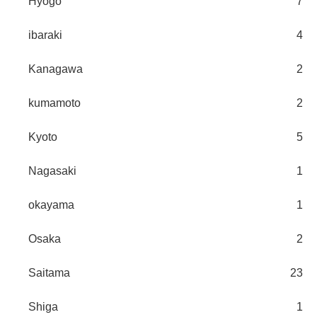
Hyogo
7
ibaraki
4
Kanagawa
2
kumamoto
2
Kyoto
5
Nagasaki
1
okayama
1
Osaka
2
Saitama
23
Shiga
1