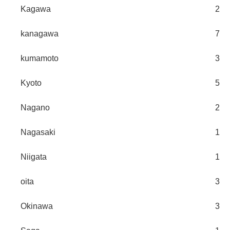
Kagawa
2
kanagawa
7
kumamoto
3
Kyoto
5
Nagano
2
Nagasaki
1
Niigata
1
oita
3
Okinawa
3