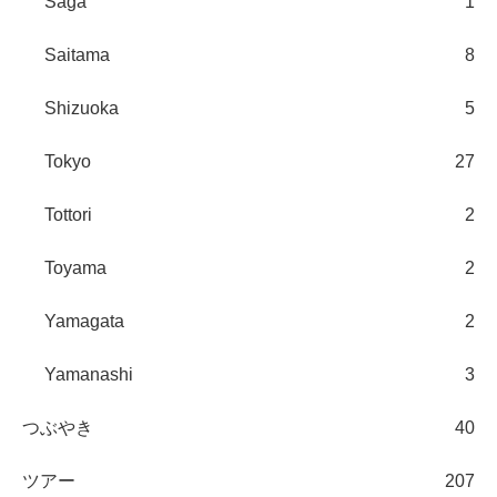
Saga
1
Saitama
8
Shizuoka
5
Tokyo
27
Tottori
2
Toyama
2
Yamagata
2
Yamanashi
3
つぶやき
40
ツアー
207