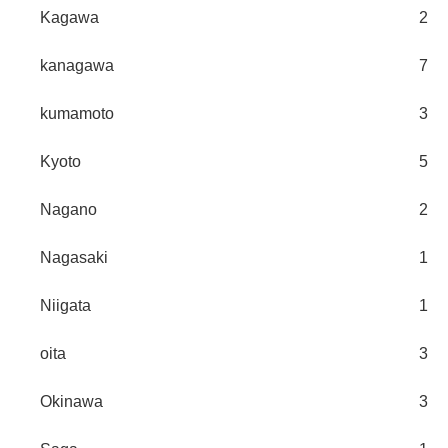
Kagawa
2
kanagawa
7
kumamoto
3
Kyoto
5
Nagano
2
Nagasaki
1
Niigata
1
oita
3
Okinawa
3