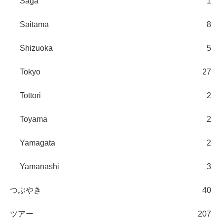
Saga
1
Saitama
8
Shizuoka
5
Tokyo
27
Tottori
2
Toyama
2
Yamagata
2
Yamanashi
3
つぶやき
40
ツアー
207