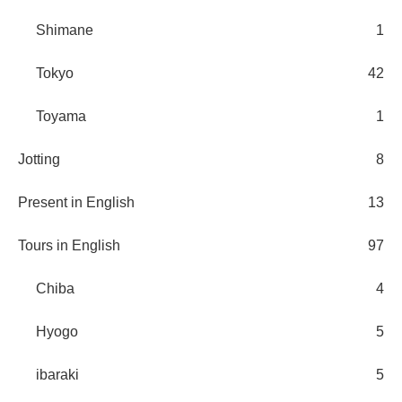
Shimane
1
Tokyo
42
Toyama
1
Jotting
8
Present in English
13
Tours in English
97
Chiba
4
Hyogo
5
ibaraki
5