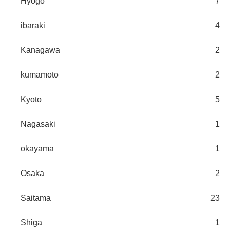
Hyogo
7
ibaraki
4
Kanagawa
2
kumamoto
2
Kyoto
5
Nagasaki
1
okayama
1
Osaka
2
Saitama
23
Shiga
1