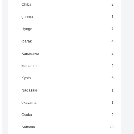
Chiba
2
gunma
1
Hyogo
7
ibaraki
4
Kanagawa
2
kumamoto
2
Kyoto
5
Nagasaki
1
okayama
1
Osaka
2
Saitama
23