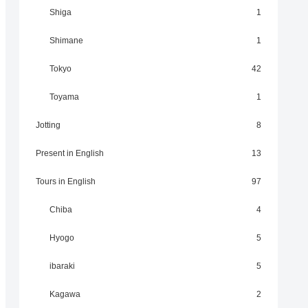
Shiga
1
Shimane
1
Tokyo
42
Toyama
1
Jotting
8
Present in English
13
Tours in English
97
Chiba
4
Hyogo
5
ibaraki
5
Kagawa
2