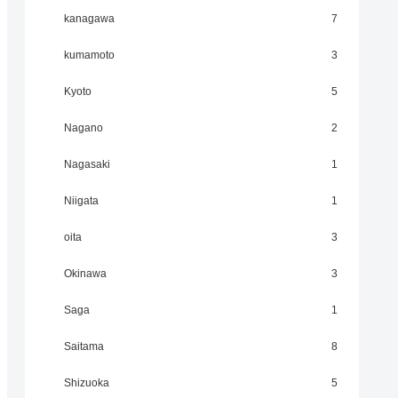
kanagawa
7
kumamoto
3
Kyoto
5
Nagano
2
Nagasaki
1
Niigata
1
oita
3
Okinawa
3
Saga
1
Saitama
8
Shizuoka
5