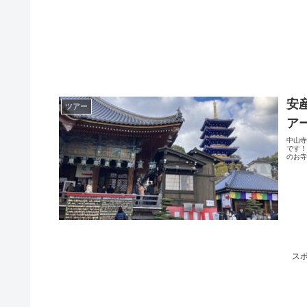
安
ツアー
ア
中山
です
のお寺
ス