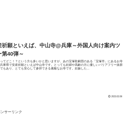
産祈願といえば、中山寺@兵庫～外国人向け案内ツ
ー第40弾～
寺ってどこ！？という方も多いかと思いますが、あの宝塚歌劇団のある「宝塚市」にあるお寺
！兵庫県で安産祈願といえば中山寺です。とっても妊婦や高齢の方に優しいバリアフリー抜群
でもあり、とても安心して参拝できる素敵なお寺です。妊娠した...
2023.02.08
ポンサーリンク