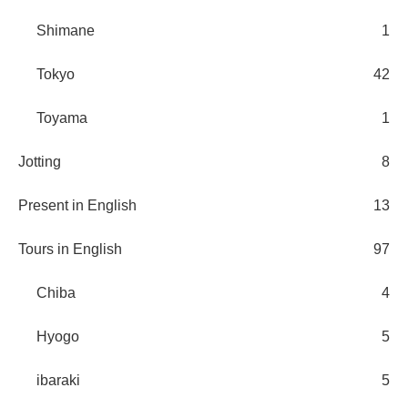
Shimane
1
Tokyo
42
Toyama
1
Jotting
8
Present in English
13
Tours in English
97
Chiba
4
Hyogo
5
ibaraki
5