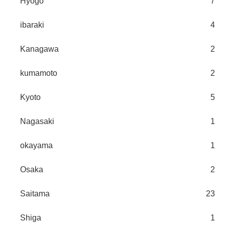
Hyogo
7
ibaraki
4
Kanagawa
2
kumamoto
2
Kyoto
5
Nagasaki
1
okayama
1
Osaka
2
Saitama
23
Shiga
1