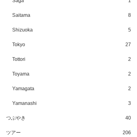
Saga
1
Saitama
8
Shizuoka
5
Tokyo
27
Tottori
2
Toyama
2
Yamagata
2
Yamanashi
3
つぶやき
40
ツアー
206