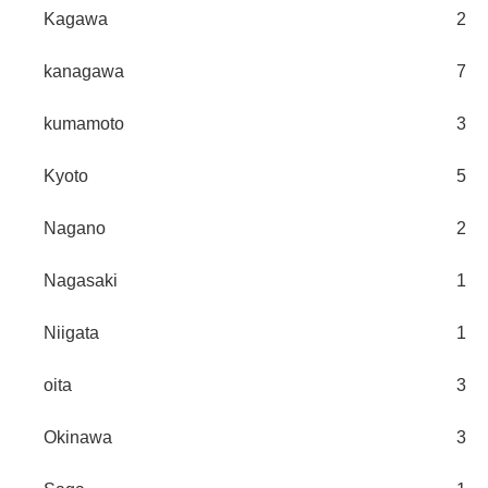
Kagawa
2
kanagawa
7
kumamoto
3
Kyoto
5
Nagano
2
Nagasaki
1
Niigata
1
oita
3
Okinawa
3