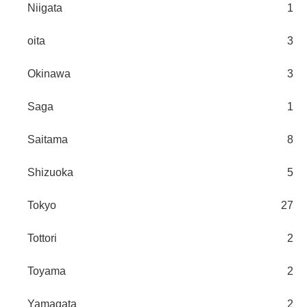
Niigata
1
oita
3
Okinawa
3
Saga
1
Saitama
8
Shizuoka
5
Tokyo
27
Tottori
2
Toyama
2
Yamagata
2