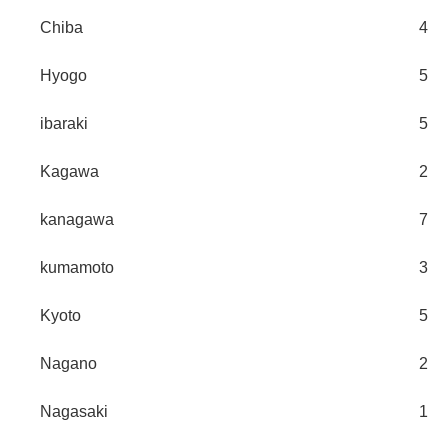
Chiba
4
Hyogo
5
ibaraki
5
Kagawa
2
kanagawa
7
kumamoto
3
Kyoto
5
Nagano
2
Nagasaki
1