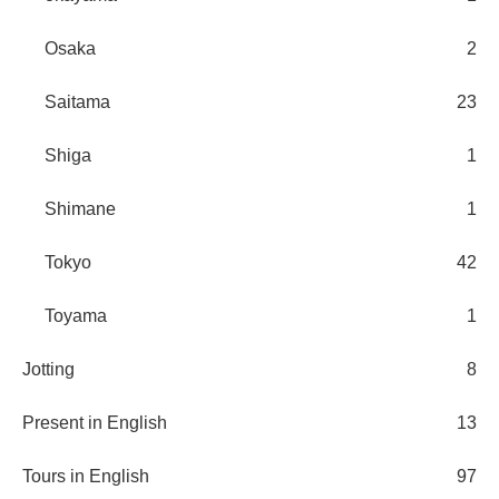
Osaka
2
Saitama
23
Shiga
1
Shimane
1
Tokyo
42
Toyama
1
Jotting
8
Present in English
13
Tours in English
97