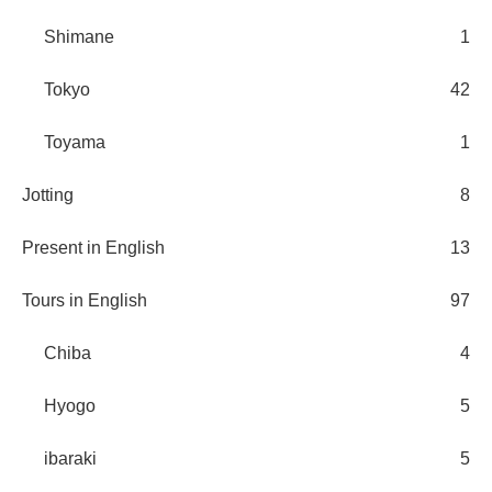
Shimane
1
Tokyo
42
Toyama
1
Jotting
8
Present in English
13
Tours in English
97
Chiba
4
Hyogo
5
ibaraki
5