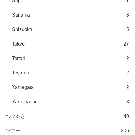
Saga
1
Saitama
8
Shizuoka
5
Tokyo
27
Tottori
2
Toyama
2
Yamagata
2
Yamanashi
3
つぶやき
40
ツアー
206