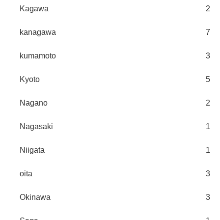
Kagawa
2
kanagawa
7
kumamoto
3
Kyoto
5
Nagano
2
Nagasaki
1
Niigata
1
oita
3
Okinawa
3