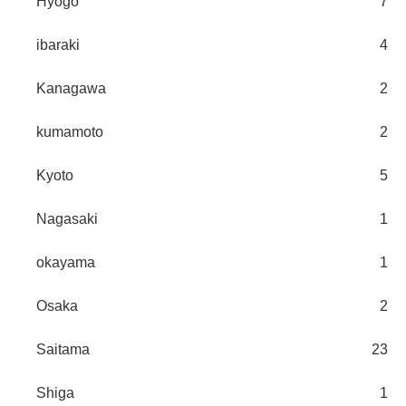
Hyogo
7
ibaraki
4
Kanagawa
2
kumamoto
2
Kyoto
5
Nagasaki
1
okayama
1
Osaka
2
Saitama
23
Shiga
1