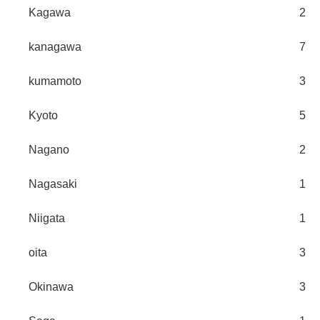
Kagawa
2
kanagawa
7
kumamoto
3
Kyoto
5
Nagano
2
Nagasaki
1
Niigata
1
oita
3
Okinawa
3