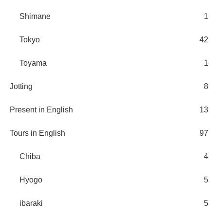
Shimane
1
Tokyo
42
Toyama
1
Jotting
8
Present in English
13
Tours in English
97
Chiba
4
Hyogo
5
ibaraki
5