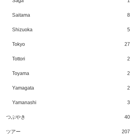
Saga
1
Saitama
8
Shizuoka
5
Tokyo
27
Tottori
2
Toyama
2
Yamagata
2
Yamanashi
3
つぶやき
40
ツアー
207