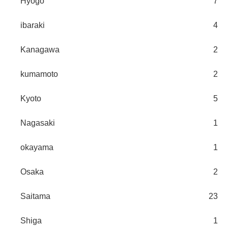
Hyogo
7
ibaraki
4
Kanagawa
2
kumamoto
2
Kyoto
5
Nagasaki
1
okayama
1
Osaka
2
Saitama
23
Shiga
1