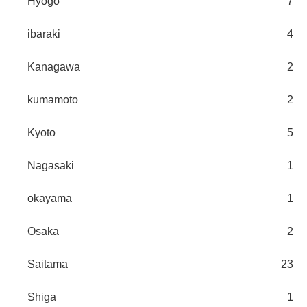
Hyogo
7
ibaraki
4
Kanagawa
2
kumamoto
2
Kyoto
5
Nagasaki
1
okayama
1
Osaka
2
Saitama
23
Shiga
1