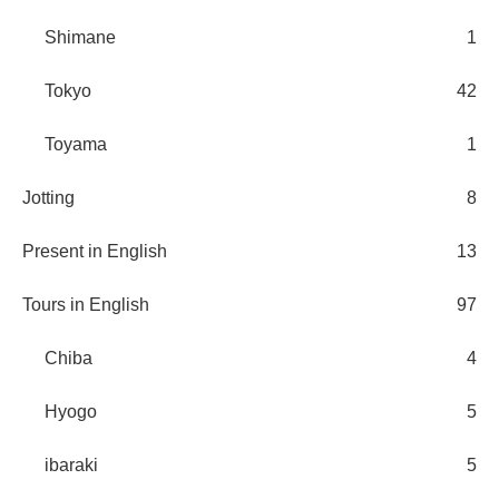
Shimane
1
Tokyo
42
Toyama
1
Jotting
8
Present in English
13
Tours in English
97
Chiba
4
Hyogo
5
ibaraki
5