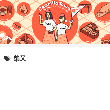
Camellia Tours
柴又