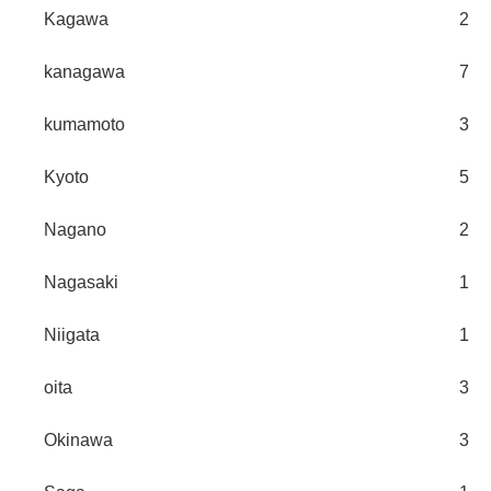
Kagawa
2
kanagawa
7
kumamoto
3
Kyoto
5
Nagano
2
Nagasaki
1
Niigata
1
oita
3
Okinawa
3