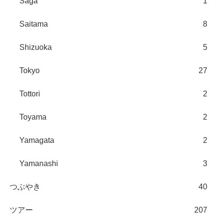
Saga
1
Saitama
8
Shizuoka
5
Tokyo
27
Tottori
2
Toyama
2
Yamagata
2
Yamanashi
3
つぶやき
40
ツアー
207