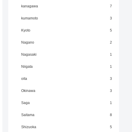
kanagawa
7
kumamoto
3
Kyoto
5
Nagano
2
Nagasaki
1
Niigata
1
oita
3
Okinawa
3
Saga
1
Saitama
8
Shizuoka
5