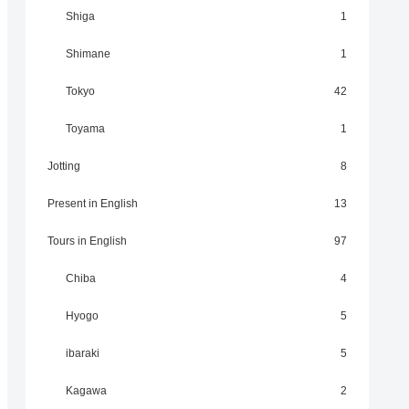
Shiga
1
Shimane
1
Tokyo
42
Toyama
1
Jotting
8
Present in English
13
Tours in English
97
Chiba
4
Hyogo
5
ibaraki
5
Kagawa
2