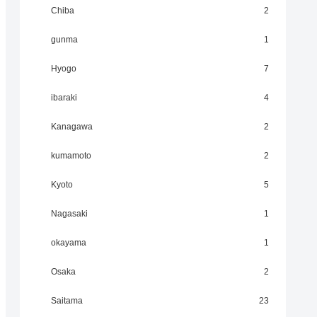
Chiba
2
gunma
1
Hyogo
7
ibaraki
4
Kanagawa
2
kumamoto
2
Kyoto
5
Nagasaki
1
okayama
1
Osaka
2
Saitama
23