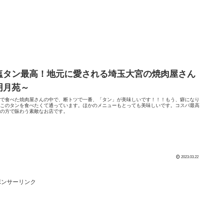
塩タン最高！地元に愛される埼玉大宮の焼肉屋さん
明月苑～
まで食べた焼肉屋さんの中で、断トツで一番、「タン」が美味しいです！！！もう、癖になり
。このタンを食べたくて通っています。ほかのメニューもとっても美味しいです。コスパ最高
元の方で賑わう素敵なお店です。
2023.03.22
ポンサーリンク