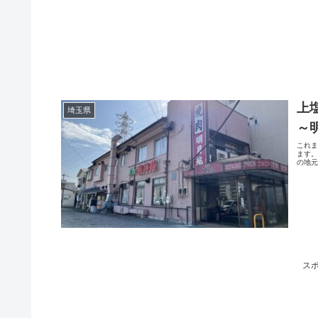
上
埼玉県
～
これ
ます
の地
ス