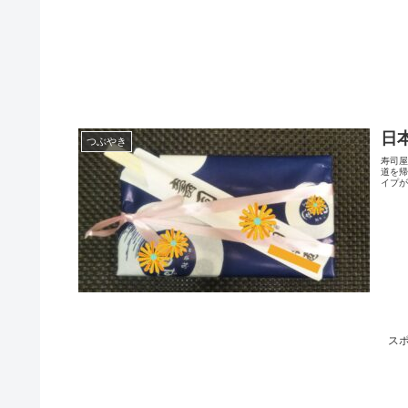
日
つぶやき
寿司
道を
イプが
ス