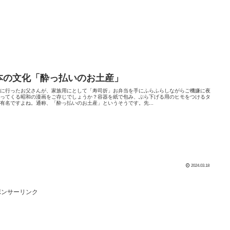
本の文化「酔っ払いのお土産」
屋に行ったお父さんが、家族用にとして「寿司折」お弁当を手にふらふらしながらご機嫌に夜
帰ってくる昭和の漫画をご存じでしょうか？容器を紙で包み、ぶら下げる用のヒモをつけるタ
有名ですよね。通称、「酔っ払いのお土産」というそうです。先...
2024.03.18
ポンサーリンク