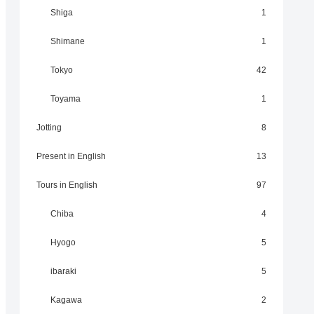
Shiga
1
Shimane
1
Tokyo
42
Toyama
1
Jotting
8
Present in English
13
Tours in English
97
Chiba
4
Hyogo
5
ibaraki
5
Kagawa
2