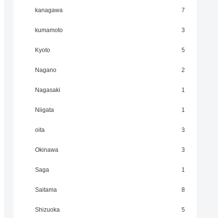
kanagawa
7
kumamoto
3
Kyoto
5
Nagano
2
Nagasaki
1
Niigata
1
oita
3
Okinawa
3
Saga
1
Saitama
8
Shizuoka
5