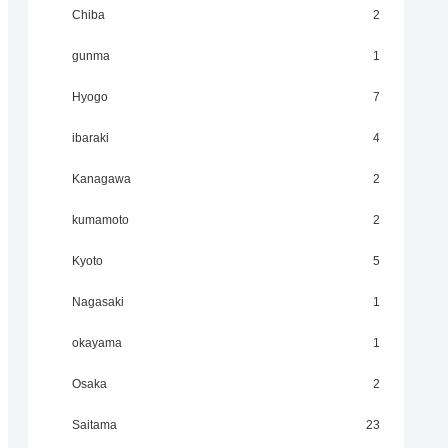
Chiba
2
gunma
1
Hyogo
7
ibaraki
4
Kanagawa
2
kumamoto
2
Kyoto
5
Nagasaki
1
okayama
1
Osaka
2
Saitama
23