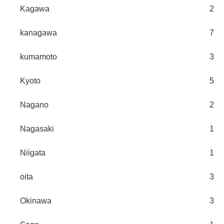
Kagawa
2
kanagawa
7
kumamoto
3
Kyoto
5
Nagano
2
Nagasaki
1
Niigata
1
oita
3
Okinawa
3