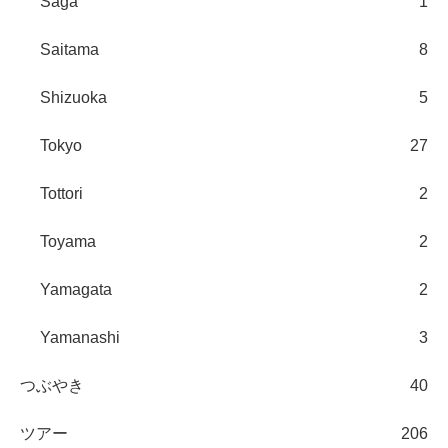
Saga
1
Saitama
8
Shizuoka
5
Tokyo
27
Tottori
2
Toyama
2
Yamagata
2
Yamanashi
3
つぶやき
40
ツアー
206