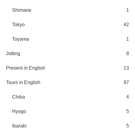
Shimane
1
Tokyo
42
Toyama
1
Jotting
8
Present in English
13
Tours in English
97
Chiba
4
Hyogo
5
ibaraki
5