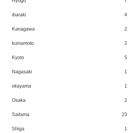
Hyogo
7
ibaraki
4
Kanagawa
2
kumamoto
2
Kyoto
5
Nagasaki
1
okayama
1
Osaka
2
Saitama
23
Shiga
1