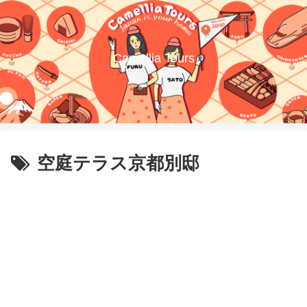
Camellia Tours
空庭テラス京都別邸