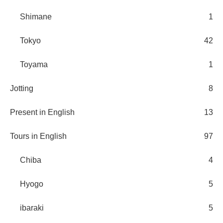
Shimane
1
Tokyo
42
Toyama
1
Jotting
8
Present in English
13
Tours in English
97
Chiba
4
Hyogo
5
ibaraki
5