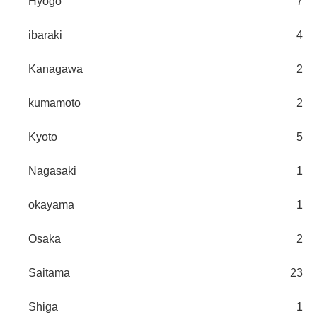
Hyogo
7
ibaraki
4
Kanagawa
2
kumamoto
2
Kyoto
5
Nagasaki
1
okayama
1
Osaka
2
Saitama
23
Shiga
1