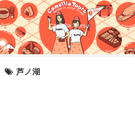
Camellia Tours
芦ノ湖