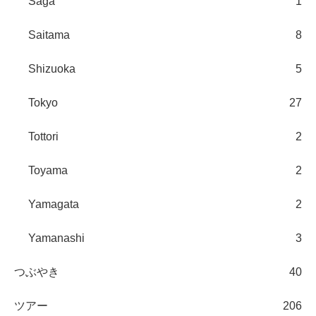
Saga
1
Saitama
8
Shizuoka
5
Tokyo
27
Tottori
2
Toyama
2
Yamagata
2
Yamanashi
3
つぶやき
40
ツアー
206