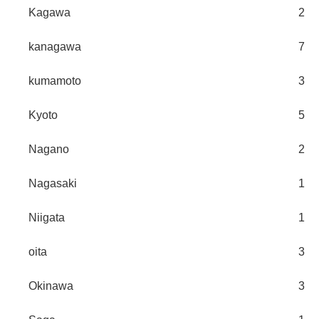
Kagawa
2
kanagawa
7
kumamoto
3
Kyoto
5
Nagano
2
Nagasaki
1
Niigata
1
oita
3
Okinawa
3