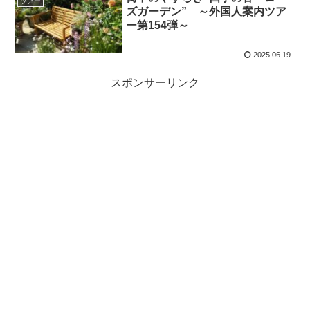
ツアー
ズガーデン” ～外国人案内ツア
ー第154弾～
2025.06.19
スポンサーリンク