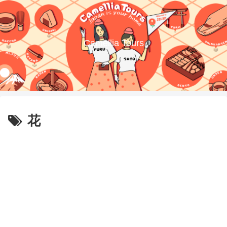
Camellia Tours
花