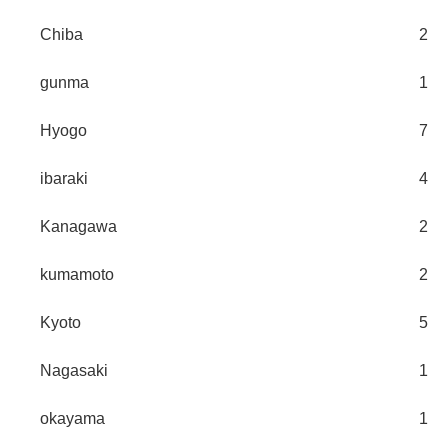
Chiba
2
gunma
1
Hyogo
7
ibaraki
4
Kanagawa
2
kumamoto
2
Kyoto
5
Nagasaki
1
okayama
1