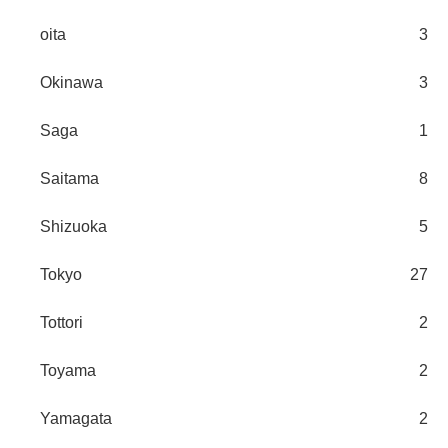
oita
3
Okinawa
3
Saga
1
Saitama
8
Shizuoka
5
Tokyo
27
Tottori
2
Toyama
2
Yamagata
2