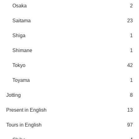
Osaka
2
Saitama
23
Shiga
1
Shimane
1
Tokyo
42
Toyama
1
Jotting
8
Present in English
13
Tours in English
97