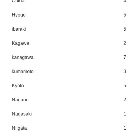
Chiba
4
Hyogo
5
ibaraki
5
Kagawa
2
kanagawa
7
kumamoto
3
Kyoto
5
Nagano
2
Nagasaki
1
Niigata
1