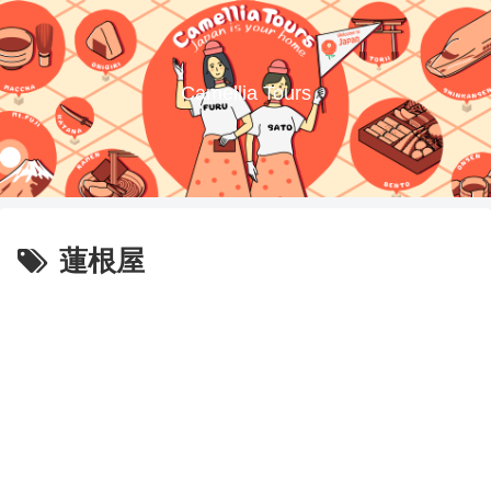
Camellia Tours
蓮根屋