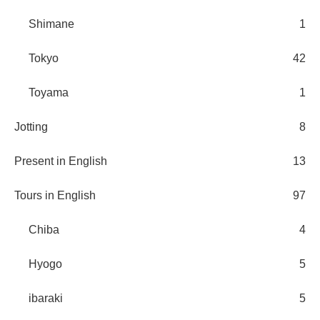
Shimane
1
Tokyo
42
Toyama
1
Jotting
8
Present in English
13
Tours in English
97
Chiba
4
Hyogo
5
ibaraki
5