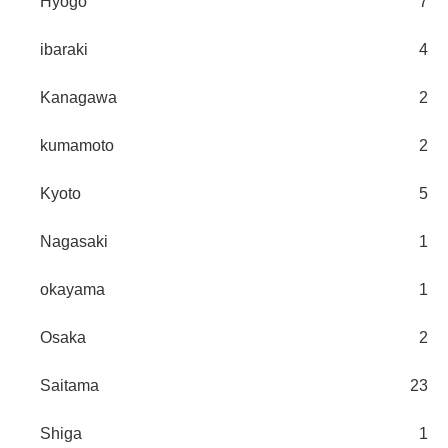
Hyogo
7
ibaraki
4
Kanagawa
2
kumamoto
2
Kyoto
5
Nagasaki
1
okayama
1
Osaka
2
Saitama
23
Shiga
1