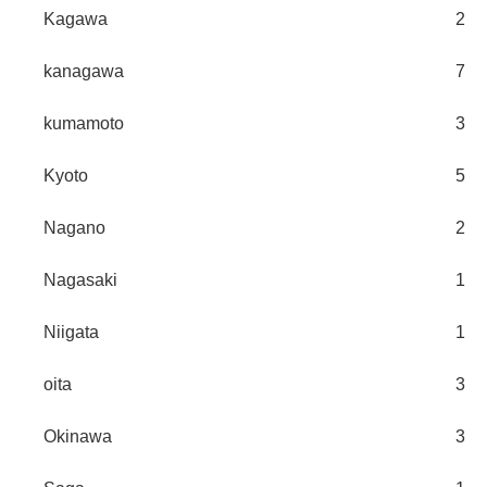
Kagawa
2
kanagawa
7
kumamoto
3
Kyoto
5
Nagano
2
Nagasaki
1
Niigata
1
oita
3
Okinawa
3