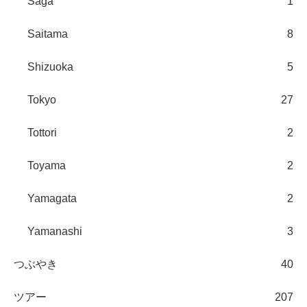
Saga
1
Saitama
8
Shizuoka
5
Tokyo
27
Tottori
2
Toyama
2
Yamagata
2
Yamanashi
3
つぶやき
40
ツアー
207