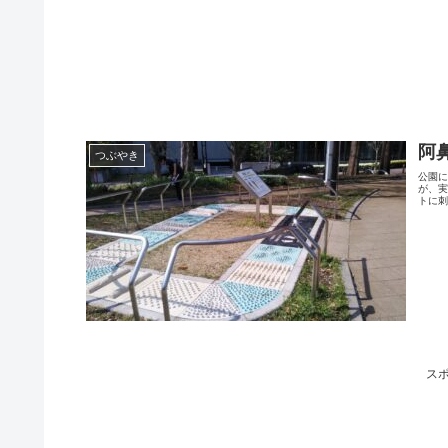
阿
つぶやき
公園
が、
トに刺
ス