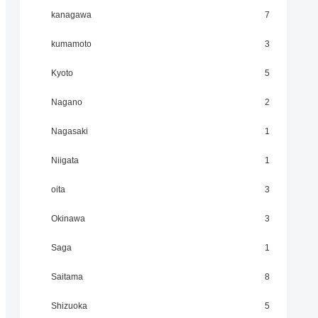
kanagawa
7
kumamoto
3
Kyoto
5
Nagano
2
Nagasaki
1
Niigata
1
oita
3
Okinawa
3
Saga
1
Saitama
8
Shizuoka
5