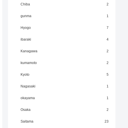
Chiba
2
gunma
1
Hyogo
7
ibaraki
4
Kanagawa
2
kumamoto
2
Kyoto
5
Nagasaki
1
okayama
1
Osaka
2
Saitama
23