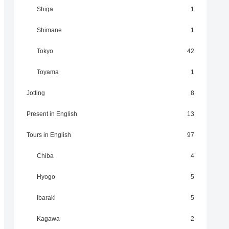
Shiga
1
Shimane
1
Tokyo
42
Toyama
1
Jotting
8
Present in English
13
Tours in English
97
Chiba
4
Hyogo
5
ibaraki
5
Kagawa
2