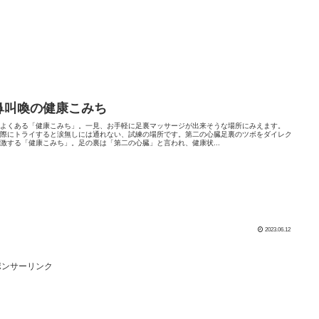
鼻叫喚の健康こみち
によくある「健康こみち」。一見、お手軽に足裏マッサージが出来そうな場所にみえます。
実際にトライすると涙無しには通れない、試練の場所です。第二の心臓足裏のツボをダイレク
激する「健康こみち」。足の裏は「第二の心臓」と言われ、健康状...
2023.06.12
ポンサーリンク