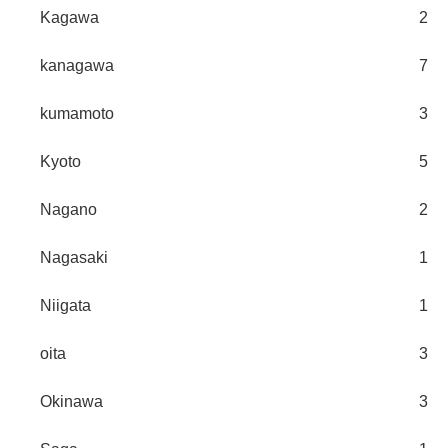
Kagawa
2
kanagawa
7
kumamoto
3
Kyoto
5
Nagano
2
Nagasaki
1
Niigata
1
oita
3
Okinawa
3