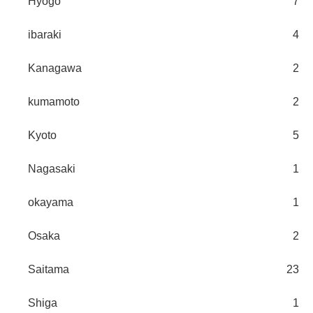
Hyogo
7
ibaraki
4
Kanagawa
2
kumamoto
2
Kyoto
5
Nagasaki
1
okayama
1
Osaka
2
Saitama
23
Shiga
1