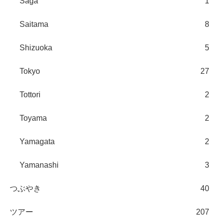
Saga
1
Saitama
8
Shizuoka
5
Tokyo
27
Tottori
2
Toyama
2
Yamagata
2
Yamanashi
3
つぶやき
40
ツアー
207