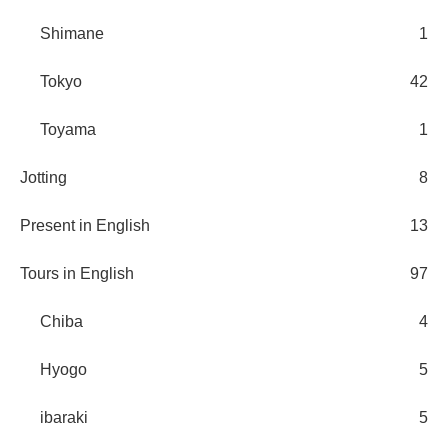
Shimane
1
Tokyo
42
Toyama
1
Jotting
8
Present in English
13
Tours in English
97
Chiba
4
Hyogo
5
ibaraki
5