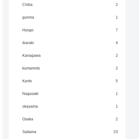
Chiba
2
gunma
1
Hyogo
7
ibaraki
4
Kanagawa
2
kumamoto
2
Kyoto
5
Nagasaki
1
okayama
1
Osaka
2
Saitama
23