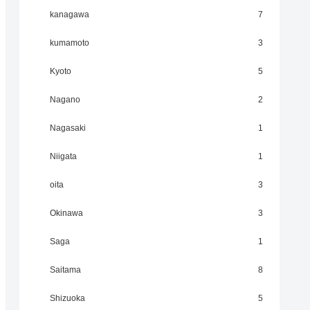
kanagawa
7
kumamoto
3
Kyoto
5
Nagano
2
Nagasaki
1
Niigata
1
oita
3
Okinawa
3
Saga
1
Saitama
8
Shizuoka
5