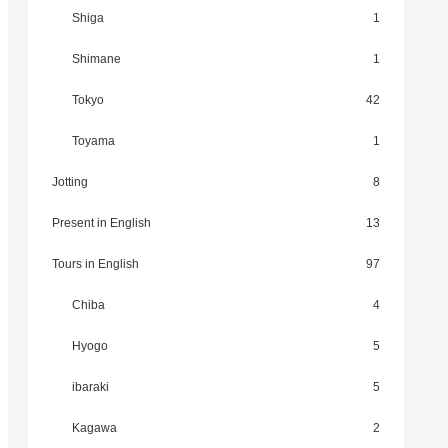
Shiga
1
Shimane
1
Tokyo
42
Toyama
1
Jotting
8
Present in English
13
Tours in English
97
Chiba
4
Hyogo
5
ibaraki
5
Kagawa
2