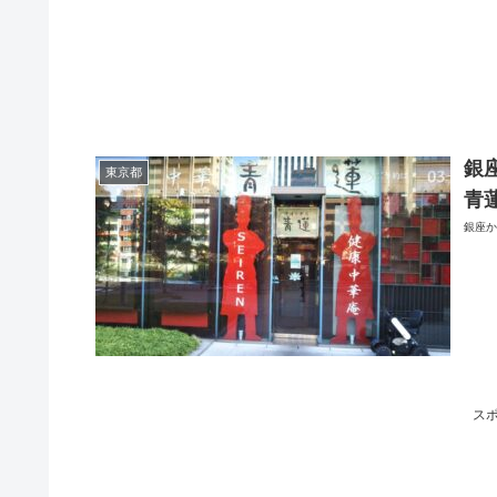
銀
東京都
青
銀座か
ス