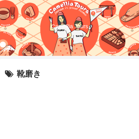
Camellia Tours
靴磨き