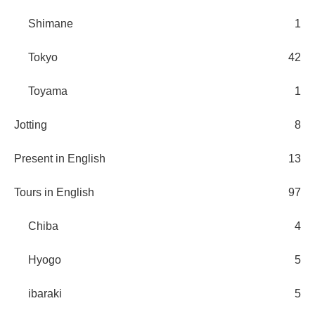
Shimane
1
Tokyo
42
Toyama
1
Jotting
8
Present in English
13
Tours in English
97
Chiba
4
Hyogo
5
ibaraki
5