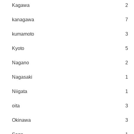
Kagawa
2
kanagawa
7
kumamoto
3
Kyoto
5
Nagano
2
Nagasaki
1
Niigata
1
oita
3
Okinawa
3