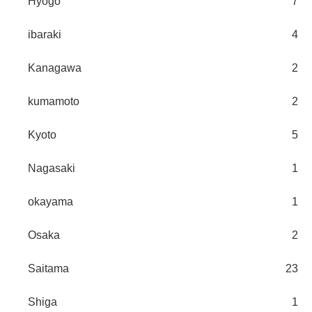
Hyogo
7
ibaraki
4
Kanagawa
2
kumamoto
2
Kyoto
5
Nagasaki
1
okayama
1
Osaka
2
Saitama
23
Shiga
1