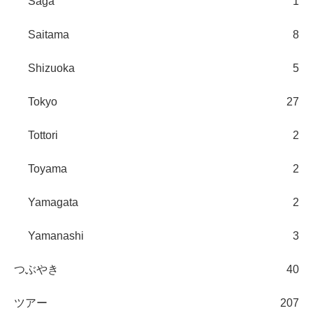
Saga
1
Saitama
8
Shizuoka
5
Tokyo
27
Tottori
2
Toyama
2
Yamagata
2
Yamanashi
3
つぶやき
40
ツアー
207