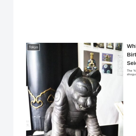
Whi
Tokyo
Bir
Sei
The Yu
shogun