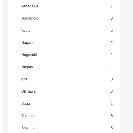
kanagawa
7
kumamoto
3
Kyoto
5
Nagano
2
Nagasaki
1
Niigata
1
oita
3
Okinawa
3
Saga
1
Saitama
8
Shizuoka
5