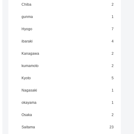
Chiba
2
gunma
1
Hyogo
7
ibaraki
4
Kanagawa
2
kumamoto
2
Kyoto
5
Nagasaki
1
okayama
1
Osaka
2
Saitama
23