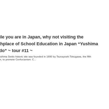
le you are in Japan, why not visiting the
thplace of School Education in Japan “Yushima
do” ~ tour #11 ~
shima Seido historic site was founded in 1690 by Tsunayoshi Tokugawa, the fifth
, to promote Confucianism. C...