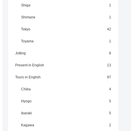
Shiga
1
Shimane
1
Tokyo
42
Toyama
1
Jotting
8
Present in English
13
Tours in English
97
Chiba
4
Hyogo
5
ibaraki
5
Kagawa
2