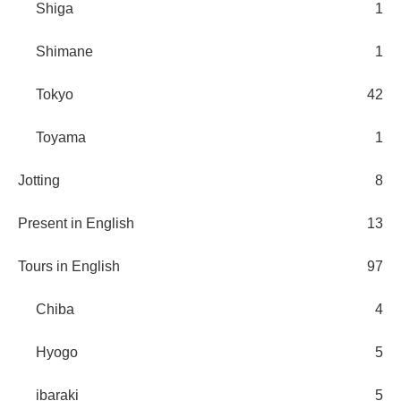
Shiga
1
Shimane
1
Tokyo
42
Toyama
1
Jotting
8
Present in English
13
Tours in English
97
Chiba
4
Hyogo
5
ibaraki
5