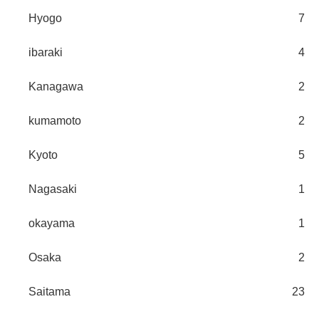
Hyogo
7
ibaraki
4
Kanagawa
2
kumamoto
2
Kyoto
5
Nagasaki
1
okayama
1
Osaka
2
Saitama
23