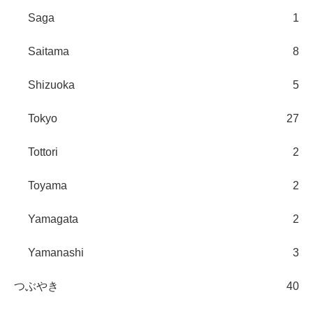
Saga
1
Saitama
8
Shizuoka
5
Tokyo
27
Tottori
2
Toyama
2
Yamagata
2
Yamanashi
3
つぶやき
40