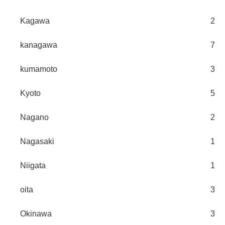
Kagawa
2
kanagawa
7
kumamoto
3
Kyoto
5
Nagano
2
Nagasaki
1
Niigata
1
oita
3
Okinawa
3