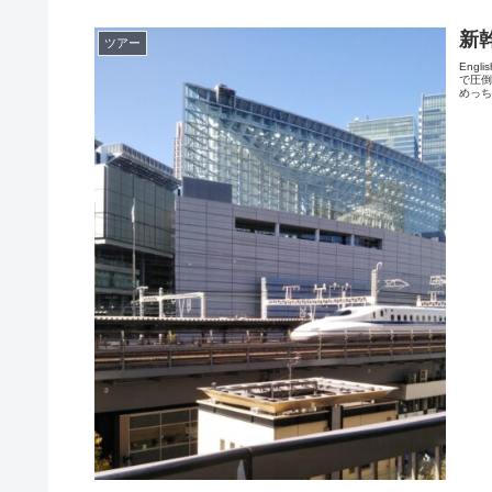
新
ツアー
Eng
で圧
めっち