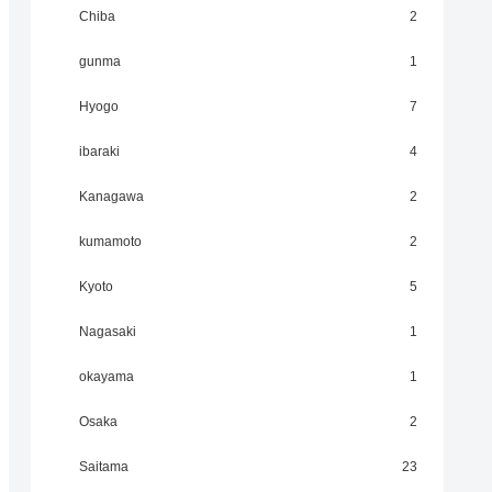
Chiba
2
gunma
1
Hyogo
7
ibaraki
4
Kanagawa
2
kumamoto
2
Kyoto
5
Nagasaki
1
okayama
1
Osaka
2
Saitama
23