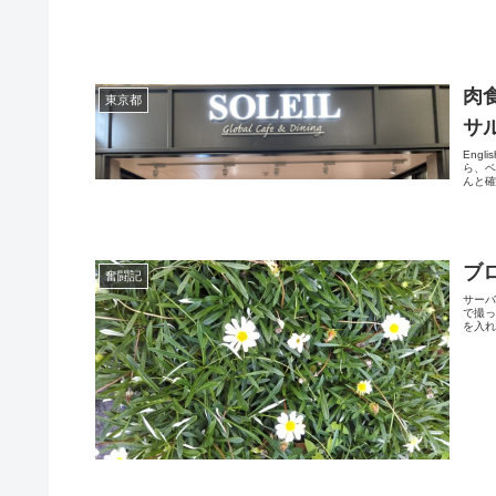
肉
東京都
サ
Eng
ら、
んと確
ブ
奮闘記
サー
で撮
を入れ