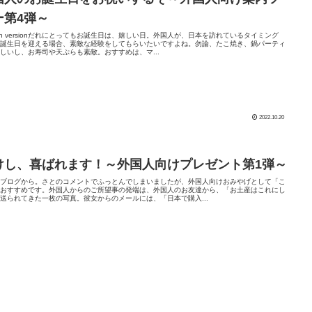
ー第4弾～
lish versionだれにとってもお誕生日は、嬉しい日。外国人が、日本を訪れているタイミング
お誕生日を迎える場合、素敵な経験をしてもらいたいですよね。勿論、たこ焼き、鍋パーティ
しいし、お寿司や天ぷらも素敵。おすすめは、マ...
2022.10.20
けし、喜ばれます！～外国人向けプレゼント第1弾～
のブログから。さとのコメントでふっとんでしまいましたが、外国人向けおみやげとして「こ
」おすすめです。外国人からのご所望事の発端は、外国人のお友達から、「お土産はこれにし
送られてきた一枚の写真。彼女からのメールには、「日本で購入...