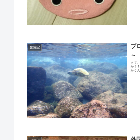
ブ
奮闘記
～
さて
か！
かく人
外