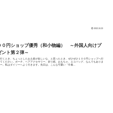
2022.10.23
００円ショップ優秀（和小物編） ～外国人向けプ
ゼント第２弾～
へ行くとき、ちょっとしたお土産が欲しいな、と思ったとき、ぜひぜひ１００円ショップへ行
みてください。ポーチ、ヘアアクセサリー、折り紙、おもちゃ、エコバッグ、なんでもありま
ー。私はダイソーへよく行きます。先日は、こんな可愛い「巾着...