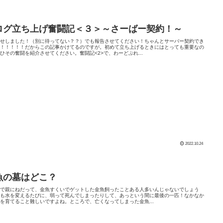
ログ立ち上げ奮闘記＜３＞～さーばー契約！～
たせしました！（別に待ってない？？）でも報告させてください！ちゃんとサーバー契約でき
た！！！！！だからこの記事かけてるのですが。初めて立ち上げるときにはとっても重要なの
ひその奮闘を紹介させてください。奮闘記<2>で、わーどぷれ...
2022.10.24
魚の墓はどこ？
りで親にねだって、金魚すくいでゲットした金魚飼ったことある人多いんじゃないでしょう
でも水を変えるたびに、弱って死んでしまったりして、あっという間に最後の一匹！なかなか
を育てること難しいですよね。ところで、亡くなってしまった金魚...