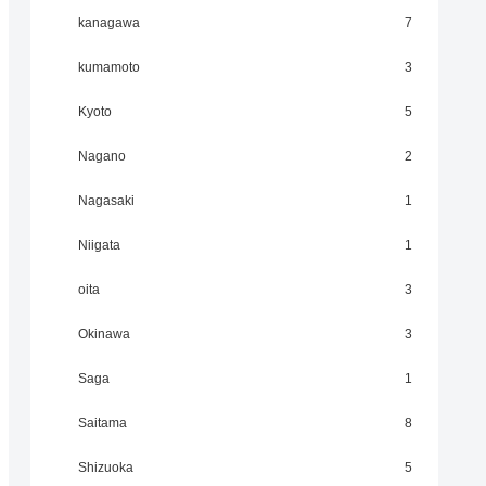
kanagawa
7
kumamoto
3
Kyoto
5
Nagano
2
Nagasaki
1
Niigata
1
oita
3
Okinawa
3
Saga
1
Saitama
8
Shizuoka
5