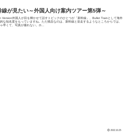
幹線が見たい～外国人向け案内ツアー第5弾～
lish Version外国人が目を輝かせて話すトピックのひとつが「新幹線」、Bullet Trainとして海外
倒的な知名度をもっていますね。ただ残念なのは、新幹線と並走するようなところからでは、
ゃ早くて、写真が撮れない。ホ...
2022.10.25