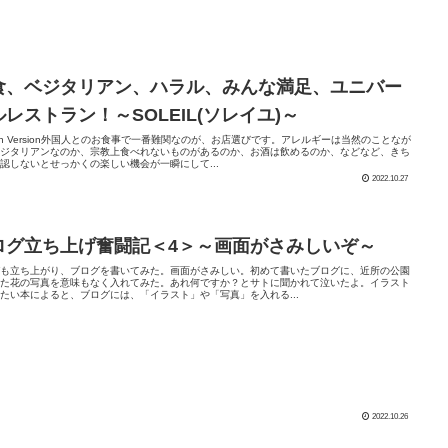
食、ベジタリアン、ハラル、みんな満足、ユニバー
ルレストラン！～SOLEIL(ソレイユ)～
lish Version外国人とのお食事で一番難関なのが、お店選びです。アレルギーは当然のことなが
ベジタリアンなのか、宗教上食べれないものがあるのか、お酒は飲めるのか、などなど、きち
認しないとせっかくの楽しい機会が一瞬にして...
2022.10.27
ログ立ち上げ奮闘記＜4＞～画面がさみしいぞ～
バも立ち上がり、ブログを書いてみた。画面がさみしい。初めて書いたブログに、近所の公園
った花の写真を意味もなく入れてみた。あれ何ですか？とサトに聞かれて泣いたよ。イラスト
たい本によると、ブログには、「イラスト」や「写真」を入れる...
2022.10.26