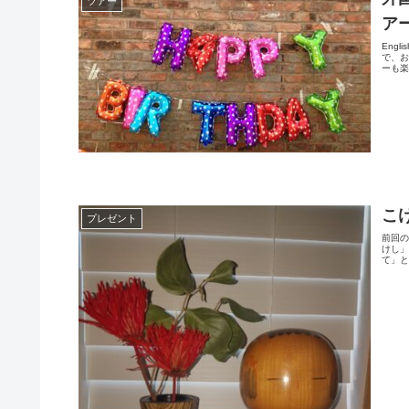
ツアー
ア
Eng
で、
ーも楽
こ
プレゼント
前回
けし
て」と