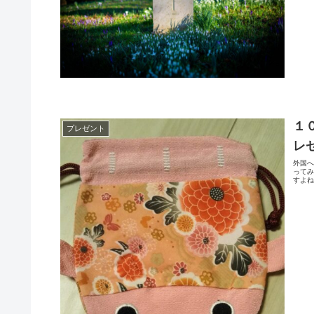
１
プレゼント
レ
外国
って
すよね