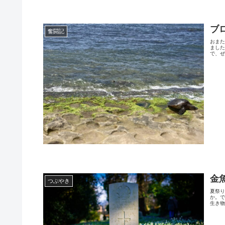
ブ
奮闘記
おま
まし
で、ぜ
金
つぶやき
夏祭
か。
生き物