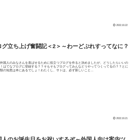
2022.10.22
ログ立ち上げ奮闘記＜2＞～わーどぷれすってなに？
、外国人のみなさんを喜ばせるために役立つブログを作ると決めましたが、どうしたらいいの
？！はてなブログに登録する？？そもそもブログってみんなどうやってつくってるの？？とに
類の知恵は本にあるでしょ！わたくし、サトは、必ず新しいこと...
2022.10.21
国人のお誕生日をお祝いするぞ～外国人向け案内ツ