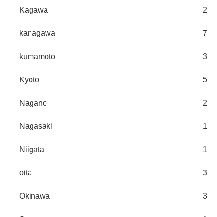
Kagawa
2
kanagawa
7
kumamoto
3
Kyoto
5
Nagano
2
Nagasaki
1
Niigata
1
oita
3
Okinawa
3