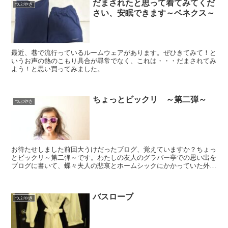
だまされたと思って着てみてくだ
つぶやき
さい、安眠できます～ベネクス～
最近、巷で流行っているルームウェアがあります。ぜひきてみて！と
いうお声の熱のこもり具合が尋常でなく、これは・・・だまされてみ
よう！と思い買ってみました。
ちょっとビックリ ～第二弾～
つぶやき
お待たせしました前回大うけだったブログ、覚えていますか？ちょっ
とビックリ～第二弾～です。わたしの友人のグラバー亭での思い出を
ブログに書いて、蝶々夫人の悲哀とホームシックにかかっていた外国
人留学生の感傷を感じていた時に、サトからチャットが入り...
バスローブ
つぶやき