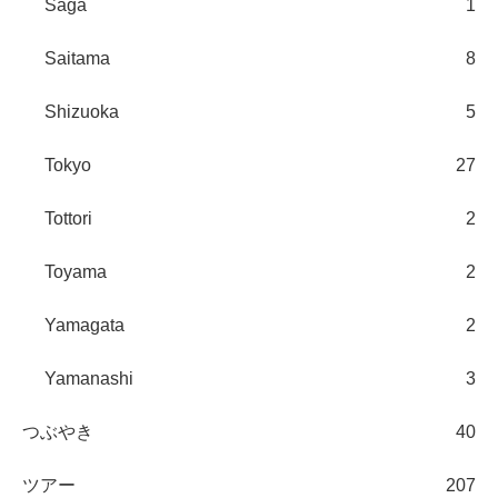
Saga
1
Saitama
8
Shizuoka
5
Tokyo
27
Tottori
2
Toyama
2
Yamagata
2
Yamanashi
3
つぶやき
40
ツアー
207