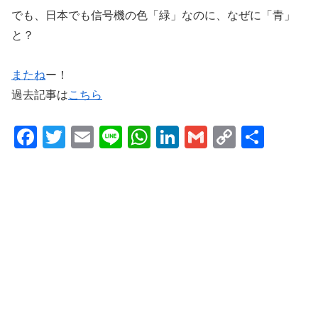
でも、日本でも信号機の色「緑」なのに、なぜに「青」
と？
またね
ー！
過去記事は
こちら
F
T
E
Li
W
Li
G
C
共
a
wi
m
n
h
n
m
o
有
c
tt
ail
e
at
k
ail
p
e
er
s
e
y
b
A
dI
Li
o
p
n
n
o
p
k
k