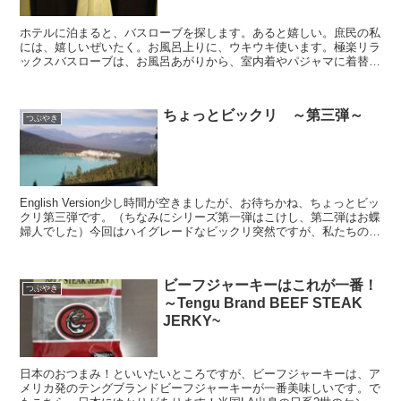
ホテルに泊まると、バスローブを探します。あると嬉しい。庶民の私
には、嬉しいぜいたく。お風呂上りに、ウキウキ使います。極楽リラ
ックスバスローブは、お風呂あがりから、室内着やパジャマに着替え
る間に羽織るものの位置づけ。お風呂に入って、体を拭かず...
ちょっとビックリ ～第三弾～
つぶやき
English Version少し時間が空きましたが、お待ちかね、ちょっとビッ
クリ第三弾です。（ちなみにシリーズ第一弾はこけし、第二弾はお蝶
婦人でした）今回はハイグレードなビックリ突然ですが、私たちのカ
メリアツアーズの目標は、『外国のみなさ...
ビーフジャーキーはこれが一番！
つぶやき
～Tengu Brand BEEF STEAK
JERKY~
日本のおつまみ！といいたいところですが、ビーフジャーキーは、ア
メリカ発のテングブランドビーフジャーキーが一番美味しいです。で