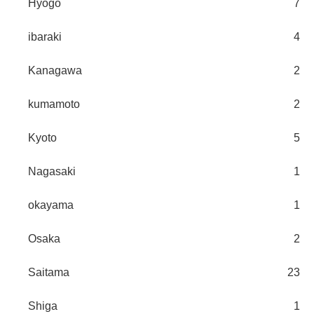
Hyogo
7
ibaraki
4
Kanagawa
2
kumamoto
2
Kyoto
5
Nagasaki
1
okayama
1
Osaka
2
Saitama
23
Shiga
1